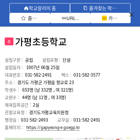
학교알리미 홈
즐겨찾는 학교 모아보기
즐겨찾기 선택
카카오톡 공유 
URL 복사
가평초등학교
초
설립구분 :
공립
설립유형 :
단설
설립일자 :
1907년 06월 25일
대표번호 :
031-582-2491
팩스 :
031-582-3577
주소 :
경기도 가평군 가평읍 향교로 23
학생수 :
653명 (남 332명 , 여 321명)
교원수 :
44명
(남
11
명 , 여
33
명)
체육집회공간 :
2실
관할교육청 :
경기도가평교육지원청
행정실 :
031-582-2493
교무실 :
031-582-2491
홈페이지 :
https://gapyeong-e.goegp.kr