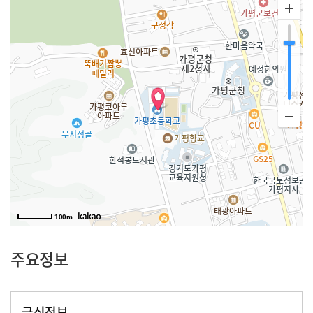
100m
주요정보
급식정보