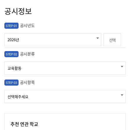
공시정보
공시년도
STEP 01
선택
공시분류
STEP 02
공시항목
STEP 03
추천 연관 학교