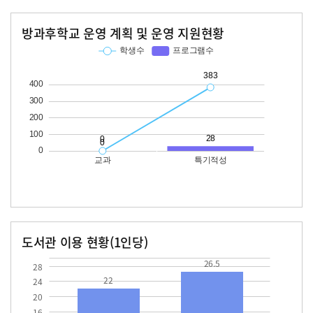
방과후학교 운영 계획 및 운영 지원현황
교과
특기적성
학생수
프로그램수
학생수
프로그램수
383
28
도서관 이용 현황(1인당)
장서수
대출자료수
22.0
26.5
26.5
28
22
24
20
16