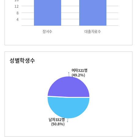
12
8
4
장서수
대출자료수
성별학생수
남자
여자
332.0
321.0
여자321명
(49.2%)
남자332명
(50.8%)