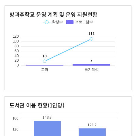
방과후학교 운영 계획 및 운영 지원현황
교과
특기적성
학생수
프로그램수
학생수
프로그램수
18
111
도서관 이용 현황(1인당)
장서수
대출자료수
148.8
121.2
148.8
160
121.2
120