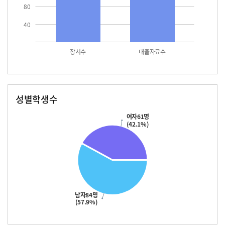
80
40
장서수
대출자료수
성별학생수
남자
여자
84.0
61.0
여자61명
(42.1%)
남자84명
(57.9%)