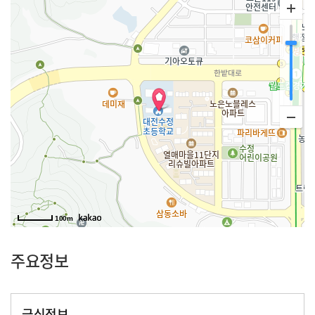
100m
주요정보
급식정보