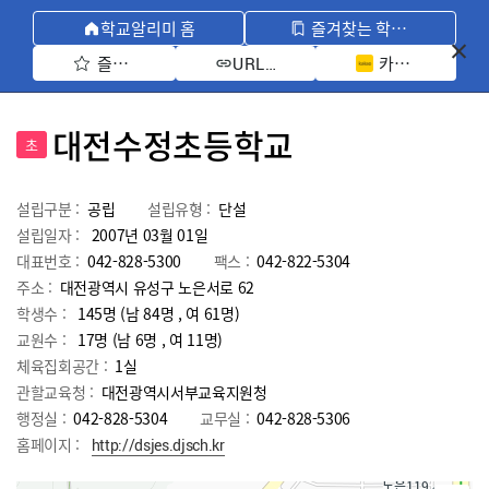
학교알리미 홈
즐겨찾는 학교 모아보기
즐겨찾기 선택
카카오톡 공유 
URL 복사
대전수정초등학교
초
설립구분 :
공립
설립유형 :
단설
설립일자 :
2007년 03월 01일
대표번호 :
042-828-5300
팩스 :
042-822-5304
주소 :
대전광역시 유성구 노은서로 62
학생수 :
145명 (남 84명 , 여 61명)
교원수 :
17명
(남
6
명 , 여
11
명)
체육집회공간 :
1실
관할교육청 :
대전광역시서부교육지원청
행정실 :
042-828-5304
교무실 :
042-828-5306
홈페이지 :
http://dsjes.djsch.kr