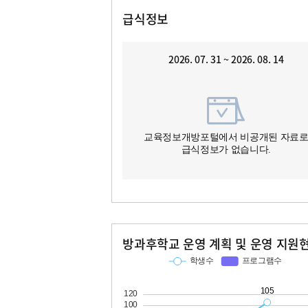
급식정보
2026. 07. 31 ~ 2026. 08. 14
교육정보개방포털에서 비공개된 자료
급식정보가 없습니다.
방과후학교 운영 계획 및 운영 지원
교과
특기적성
학생수
프로그램수
학생수
프로그램수
105
10