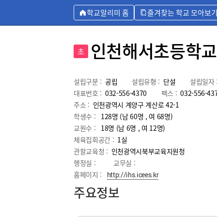
학교알리미 홈
즐겨찾는 학교 모아보
인천해서초등학교
초
설립구분 :
공립
설립유형 :
단설
설립일자 
대표번호 :
032-556-4370
팩스 :
032-556-43
주소 :
인천광역시 계양구 계산로 42-1
학생수 :
128명 (남 60명 , 여 68명)
교원수 :
18명
(남
6
명 , 여
12
명)
체육집회공간 :
1실
관할교육청 :
인천광역시북부교육지원청
행정실 :
교무실 :
홈페이지 :
http://ihs.icees.kr
주요정보