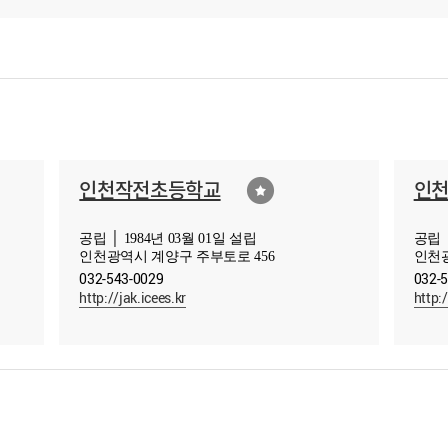
인천작전초등학교
인
공립 │ 1984년 03월 01일 설립
공립 │
인천광역시 계양구 주부토로 456
인천광
032-543-0029
032-
http://jak.icees.kr
http: