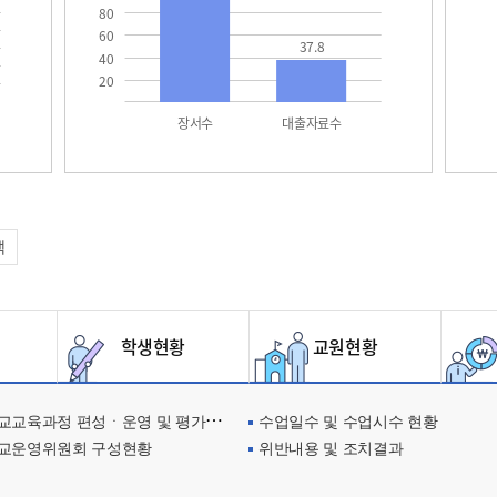
80
60
37.8
40
20
장서수
대출자료수
택
학생현황
교원현황
교육과정 편성ㆍ운영 및 평가에 관한 사항
수업일수 및 수업시수 현황
교운영위원회 구성현황
위반내용 및 조치결과