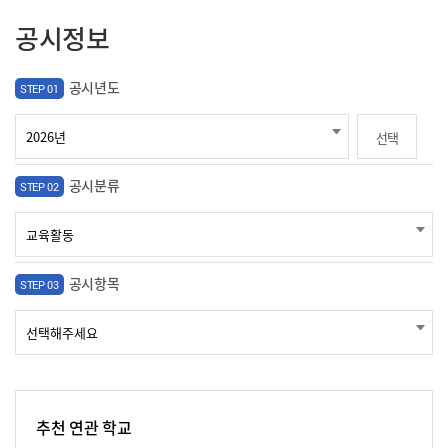
공시정보
공시년도
STEP 01
선택
공시분류
STEP 02
공시항목
STEP 03
추천 연관 학교