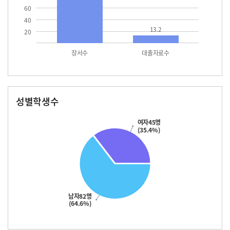
60
40
13.2
20
장서수
대출자료수
성별학생수
남자
여자
82.0
45.0
여자45명
(35.4%)
남자82명
(64.6%)