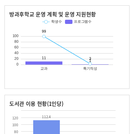
방과후학교 운영 계획 및 운영 지원현황
교과
특기적성
학생수
프로그램수
학생수
프로그램수
99
11
도서관 이용 현황(1인당)
장서수
대출자료수
112.4
13.2
112.4
120
100
80