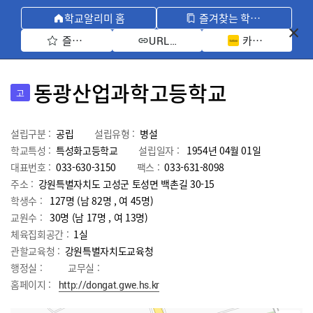
학교알리미 홈
즐겨찾는 학교 모아보기
즐겨찾기 선택
카카오톡 공유 
URL 복사
동광산업과학고등학교
고
설립구분 :
공립
설립유형 :
병설
학교특성 :
특성화고등학교
설립일자 :
1954년 04월 01일
대표번호 :
033-630-3150
팩스 :
033-631-8098
주소 :
강원특별자치도 고성군 토성면 백촌길 30-15
학생수 :
127명 (남 82명 , 여 45명)
교원수 :
30명
(남
17
명 , 여
13
명)
체육집회공간 :
1실
관할교육청 :
강원특별자치도교육청
행정실 :
교무실 :
홈페이지 :
http://dongat.gwe.hs.kr