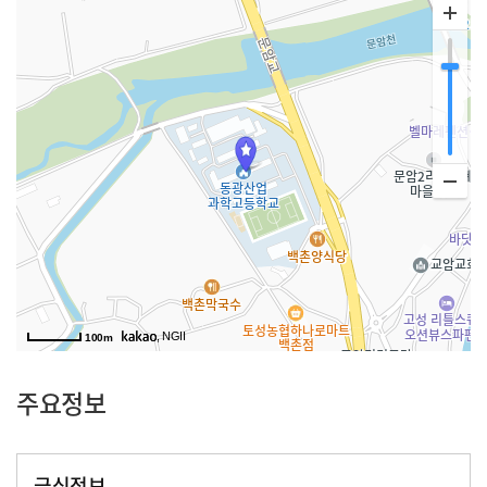
, NGII
100m
주요정보
급식정보