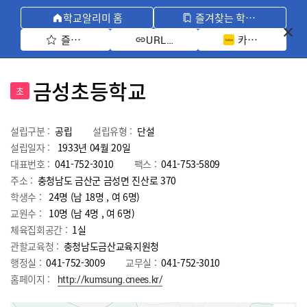
학교알리미 홈
즐겨찾는 학교 모아보기
즐겨찾기 선택
카카오톡 공유 
URL 복사
금성초등학교
초
설립구분 :
공립
설립유형 :
단설
설립일자 :
1933년 04월 20일
대표번호 :
041-752-3010
팩스 :
041-753-5809
주소 :
충청남도 금산군 금성면 진산로 370
학생수 :
24명 (남 18명 , 여 6명)
교원수 :
10명
(남
4
명 , 여
6
명)
체육집회공간 :
1실
관할교육청 :
충청남도금산교육지원청
행정실 :
041-752-3009
교무실 :
041-752-3010
홈페이지 :
http://kumsung.cnees.kr/