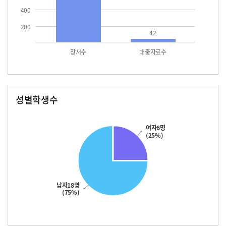
400
200
42
장서수
대출자료수
성별학생수
남자
여자
18.0
여자6명
(25%)
남자18명
(75%)