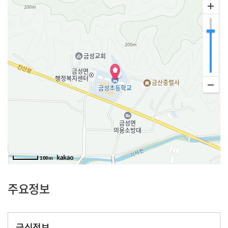
100m
주요정보
급식정보