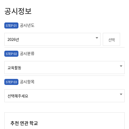
공시정보
공시년도
STEP 01
선택
공시분류
STEP 02
공시항목
STEP 03
추천 연관 학교