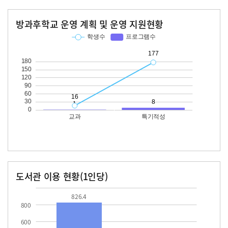
방과후학교 운영 계획 및 운영 지원현황
교과
특기적성
학생수
프로그램수
학생수
프로그램수
16
177
도서관 이용 현황(1인당)
장서수
대출자료수
826.4
42.0
826.4
800
600