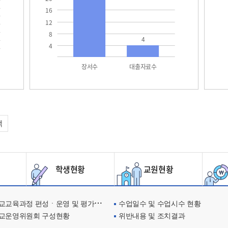
16
12
8
4
4
장서수
대출자료수
택
학생현황
교원현황
교육과정 편성ㆍ운영 및 평가에 관한 사항
수업일수 및 수업시수 현황
교운영위원회 구성현황
위반내용 및 조치결과