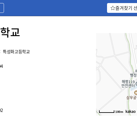
기
즐겨찾기 
학교
:
특성화고등학교
94
92
100m