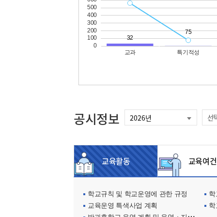
공시정보
선
교육활동
교육여건
학교규칙 및 학교운영에 관한 규정
학교
교육운영 특색사업 계획
학