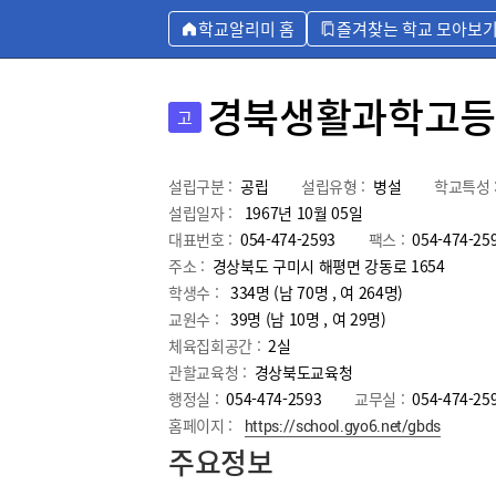
학교알리미 홈
즐겨찾는 학교 모아보
경북생활과학고등
고
설립구분 :
공립
설립유형 :
병설
학교특성 
설립일자 :
1967년 10월 05일
대표번호 :
054-474-2593
팩스 :
054-474-25
주소 :
경상북도 구미시 해평면 강동로 1654
학생수 :
334명 (남 70명 , 여 264명)
교원수 :
39명
(남
10
명 , 여
29
명)
체육집회공간 :
2실
관할교육청 :
경상북도교육청
행정실 :
054-474-2593
교무실 :
054-474-25
홈페이지 :
https://school.gyo6.net/gbds
주요정보