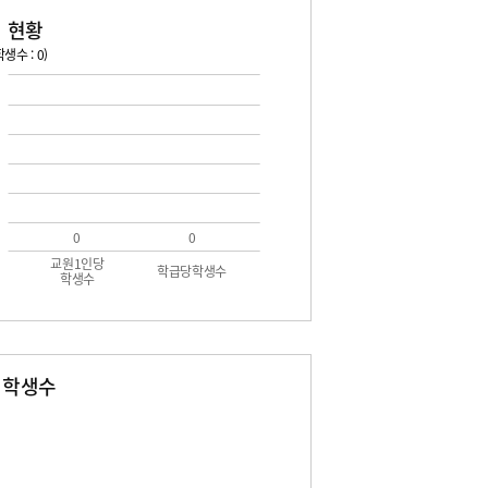
 현황
생수 : 0)
0
0
교원1인당
학급당학생수
학생수
별학생수