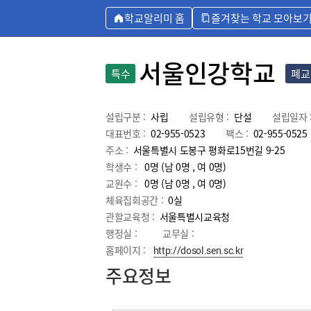
학교알리미 홈
즐겨찾는 학교 모아보
서울인강학교
특수
폐교
설립구분 :
사립
설립유형 :
단설
설립일자 
대표번호 :
02-955-0523
팩스 :
02-955-0525
주소 :
서울특별시 도봉구 평화로15번길 9-25
학생수 :
0명 (남 0명 , 여 0명)
교원수 :
0명
(남
0
명 , 여
0
명)
체육집회공간 :
0실
관할교육청 :
서울특별시교육청
행정실 :
교무실 :
홈페이지 :
http://dosol.sen.sc.kr
주요정보