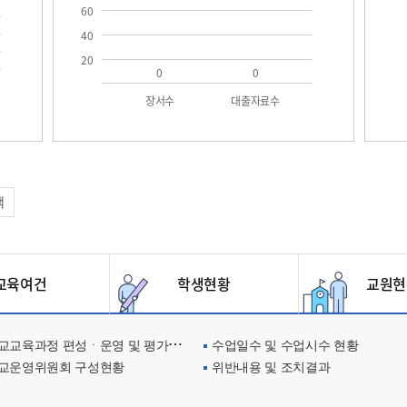
60
40
20
0
0
장서수
대출자료수
택
육여건
학생현황
교원현
교육과정 편성ㆍ운영 및 평가에 관한 사항
수업일수 및 수업시수 현황
교운영위원회 구성현황
위반내용 및 조치결과