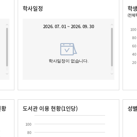
학사일정
학생
(전체학
교원1인당 학생수
학급당학생수
2026. 07. 01 ~ 2026. 09. 30
100
80
60
40
로
학사일정이 없습니다.
20
현황
도서관 이용 현황(1인당)
성
장서수
대출자료수
남자
여자
100
80