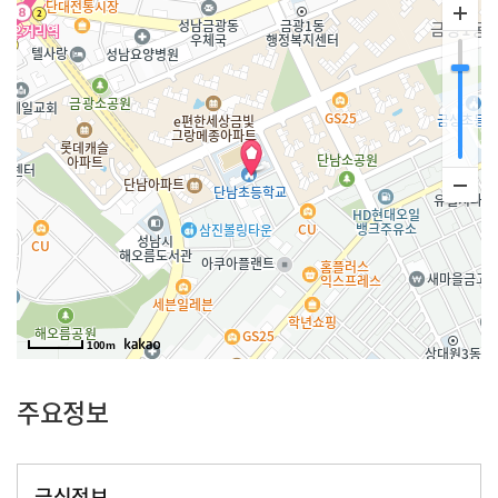
100m
주요정보
급식정보