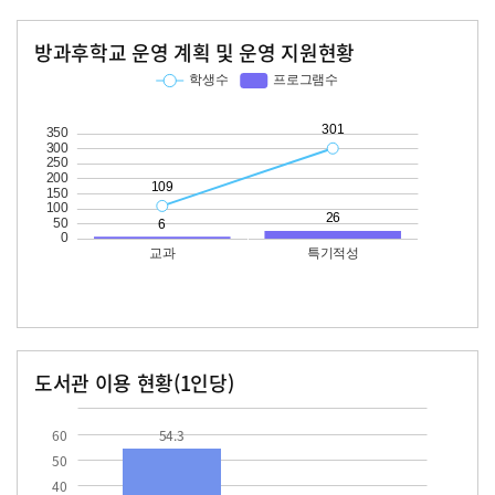
방과후학교 운영 계획 및 운영 지원현황
교과
특기적성
학생수
프로그램수
학생수
프로그램수
109
301
26
도서관 이용 현황(1인당)
장서수
대출자료수
54.3
29.3
60
54.3
50
40