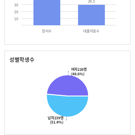
29.3
30
20
10
장서수
대출자료수
성별학생수
남자
여자
239.0
226.0
여자226명
(48.6%)
남자239명
(51.4%)