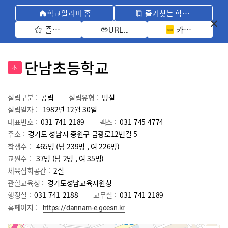
학교알리미 홈
즐겨찾는 학교 모아보기
즐겨찾기 선택
카카오톡 공유 
URL 복사
단남초등학교
초
설립구분 :
공립
설립유형 :
병설
설립일자 :
1982년 12월 30일
대표번호 :
031-741-2189
팩스 :
031-745-4774
주소 :
경기도 성남시 중원구 금광로12번길 5
학생수 :
465명 (남 239명 , 여 226명)
교원수 :
37명
(남
2
명 , 여
35
명)
체육집회공간 :
2실
관할교육청 :
경기도성남교육지원청
행정실 :
031-741-2188
교무실 :
031-741-2189
홈페이지 :
https://dannam-e.goesn.kr