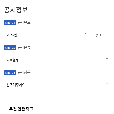
공시정보
공시년도
STEP 01
선택
공시분류
STEP 02
공시항목
STEP 03
추천 연관 학교