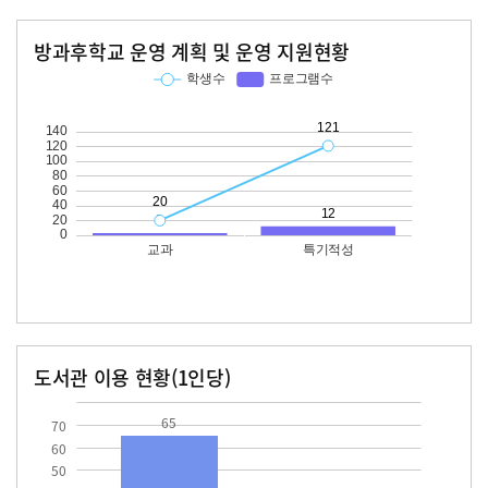
방과후학교 운영 계획 및 운영 지원현황
교과
특기적성
학생수
프로그램수
학생수
프로그램수
20
121
12
도서관 이용 현황(1인당)
장서수
대출자료수
65.0
16.3
65
70
60
50