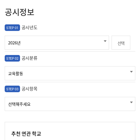
공시정보
공시년도
STEP 01
선택
공시분류
STEP 02
공시항목
STEP 03
추천 연관 학교