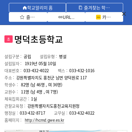
학교알리미 홈
즐겨찾는 학교 모아보기
즐겨찾기 선택
카카오톡 공유 
URL 복사
명덕초등학교
초
설립구분 :
공립
설립유형 :
병설
설립일자 :
1919년 05월 10일
대표번호 :
033-432-4022
팩스 :
033-432-1016
주소 :
강원특별자치도 홍천군 남면 양덕원로 117
학생수 :
82명 (남 46명 , 여 36명)
교원수 :
11명
(남
4
명 , 여
7
명)
체육집회공간 :
1실
관할교육청 :
강원특별자치도홍천교육지원청
행정실 :
033-432-8717
교무실 :
033-432-4022
홈페이지 :
http://hcmd.gwe.es.kr