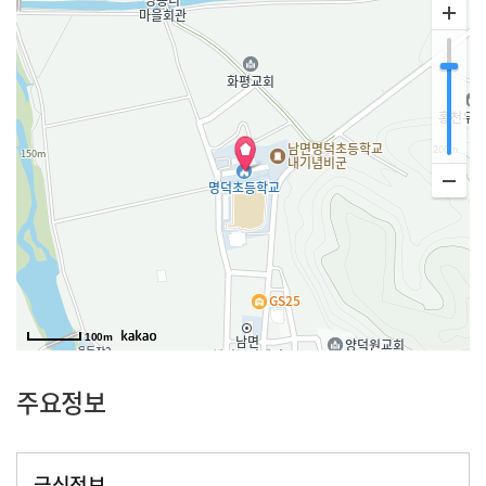
100m
주요정보
급식정보