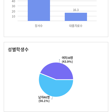
40
30
16.3
20
10
장서수
대출자료수
성별학생수
남자
여자
46.0
36.0
여자36명
(43.9%)
남자46명
(56.1%)