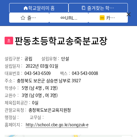
학교알리미 홈
즐겨찾는 학교 모아보기
즐겨찾기 선택
카카오톡 공유 
URL 복사
판동초등학교송죽분교장
초
설립구분 :
공립
설립유형 :
단설
설립일자 :
2022년 03월 01일
대표번호 :
043-543-6509
팩스 :
043-543-0008
주소 :
충청북도 보은군 삼승면 남부로 3927
학생수 :
5명 (남 4명 , 여 1명)
교원수 :
3명
(남
0
명 , 여
3
명)
체육집회공간 :
0실
관할교육청 :
충청북도보은교육지원청
행정실 :
교무실 :
홈페이지 :
http://school.cbe.go.kr/songzuk-e