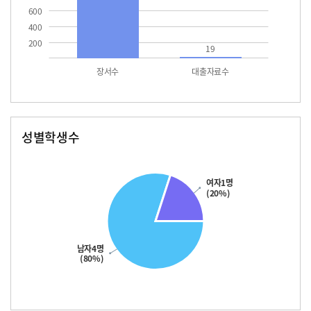
600
400
200
19
장서수
대출자료수
성별학생수
남자
여자
여자1명
(20%)
남자4명
(80%)