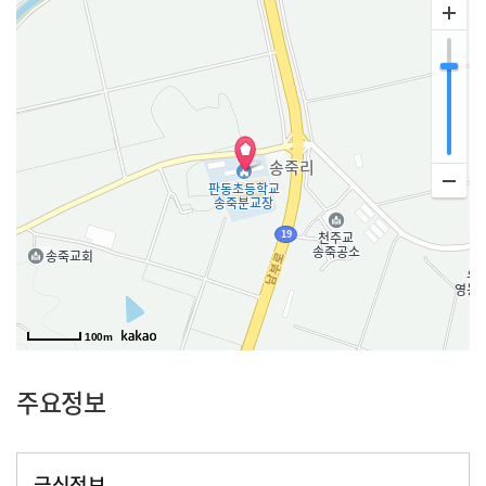
100m
주요정보
급식정보