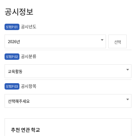
공시정보
공시년도
STEP 01
선택
공시분류
STEP 02
공시항목
STEP 03
추천 연관 학교