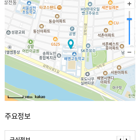
100m
주요정보
급식정보