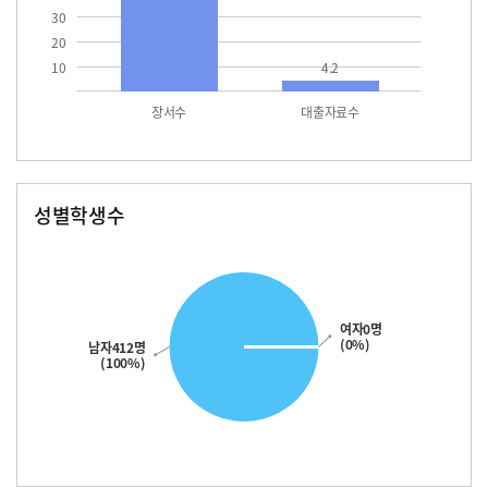
30
20
10
4.2
장서수
대출자료수
성별학생수
남자
여자
412.0
여자0명
(0%)
남자412명
(100%)