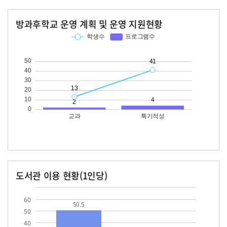
방과후학교 운영 계획 및 운영 지원현황
교과
특기적성
학생수
프로그램수
학생수
프로그램수
13
41
도서관 이용 현황(1인당)
장서수
대출자료수
50.5
60
50.5
50
40