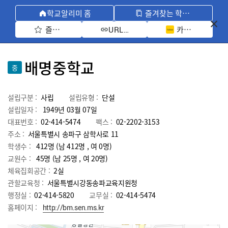
학교알리미 홈
즐겨찾는 학교 모아보기
즐겨찾기 선택
카카오톡 공유 
URL 복사
배명중학교
중
설립구분 :
사립
설립유형 :
단설
설립일자 :
1949년 03월 07일
대표번호 :
02-414-5474
팩스 :
02-2202-3153
주소 :
서울특별시 송파구 삼학사로 11
학생수 :
412명 (남 412명 , 여 0명)
교원수 :
45명
(남
25
명 , 여
20
명)
체육집회공간 :
2실
관할교육청 :
서울특별시강동송파교육지원청
행정실 :
02-414-5820
교무실 :
02-414-5474
홈페이지 :
http://bm.sen.ms.kr