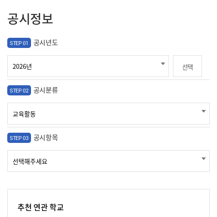
공시정보
공시년도
STEP 01
선택
공시분류
STEP 02
공시항목
STEP 03
추천 연관 학교