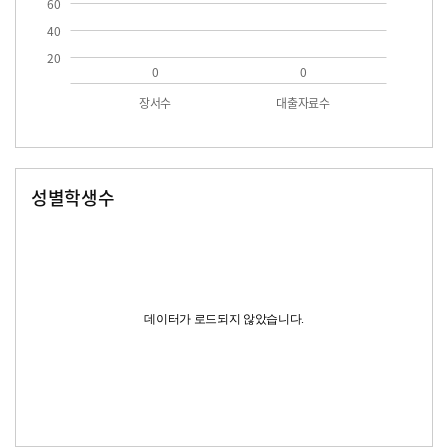
60
40
20
0
0
장서수
대출자료수
성별학생수
남자
여자
데이터가 로드되지 않았습니다.