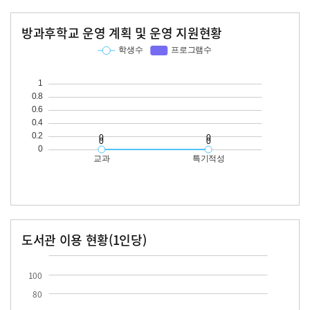
방과후학교 운영 계획 및 운영 지원현황
교과
특기적성
학생수
프로그램수
학생수
프로그램수
도서관 이용 현황(1인당)
장서수
대출자료수
100
80