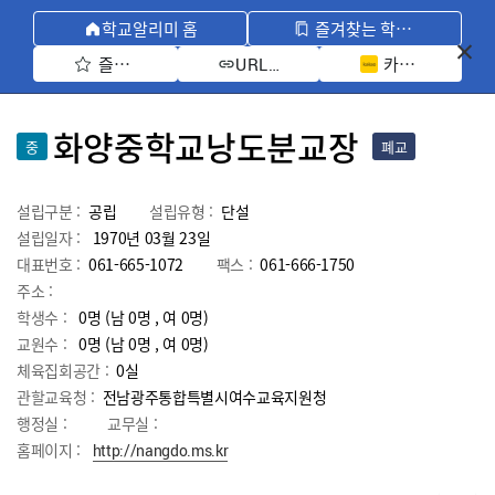
학교알리미 홈
즐겨찾는 학교 모아보기
즐겨찾기 선택
카카오톡 공유 
URL 복사
화양중학교낭도분교장
중
폐교
설립구분 :
공립
설립유형 :
단설
설립일자 :
1970년 03월 23일
대표번호 :
061-665-1072
팩스 :
061-666-1750
주소 :
학생수 :
0명 (남 0명 , 여 0명)
교원수 :
0명
(남
0
명 , 여
0
명)
체육집회공간 :
0실
관할교육청 :
전남광주통합특별시여수교육지원청
행정실 :
교무실 :
홈페이지 :
http://nangdo.ms.kr