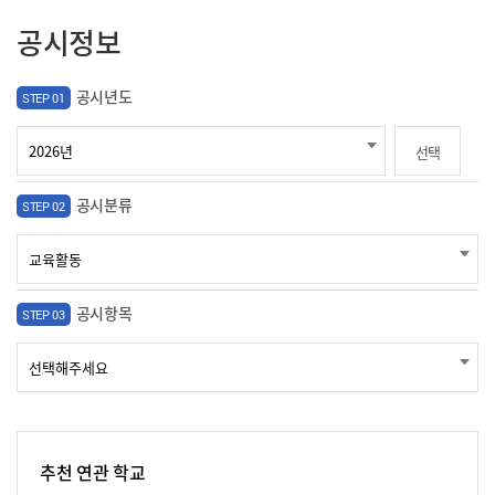
공시정보
공시년도
STEP 01
선택
공시분류
STEP 02
공시항목
STEP 03
추천 연관 학교