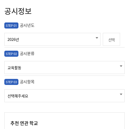
공시정보
공시년도
STEP 01
선택
공시분류
STEP 02
공시항목
STEP 03
추천 연관 학교