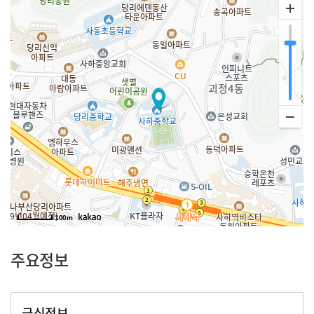
100m
주요정보
급식정보