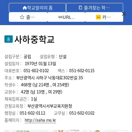
학교알리미 홈
즐겨찾는 학교 모아보기
즐겨찾기 선택
카카오톡 공유 
URL 복사
사하중학교
중
설립구분 :
공립
설립유형 :
단설
설립일자 :
1970년 01월 13일
대표번호 :
051-602-0102
팩스 :
051-602-0115
주소 :
부산광역시 사하구 낙동대로302번길 35
학생수 :
468명 (남 214명 , 여 254명)
교원수 :
42명
(남
13
명 , 여
29
명)
체육집회공간 :
1실
관할교육청 :
부산광역시서부교육지원청
행정실 :
051-602-0112
교무실 :
051-602-0102
홈페이지 :
http://saha.ms.kr