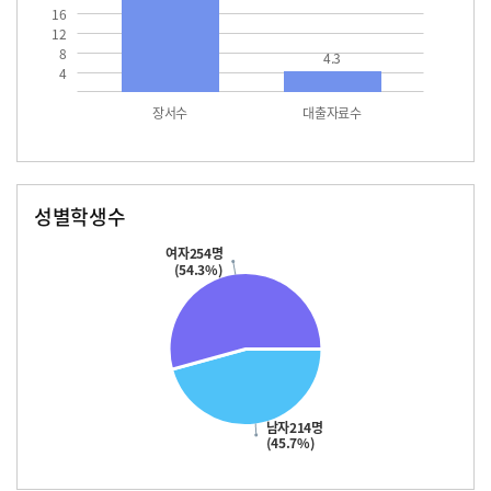
16
12
8
4.3
4
장서수
대출자료수
성별학생수
남자
여자
214.0
254.0
여자254명
(54.3%)
남자214명
(45.7%)