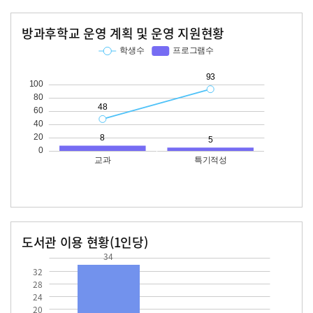
방과후학교 운영 계획 및 운영 지원현황
교과
특기적성
학생수
프로그램수
학생수
프로그램수
48
93
도서관 이용 현황(1인당)
34
장서수
대출자료수
34.0
32
28
24
20