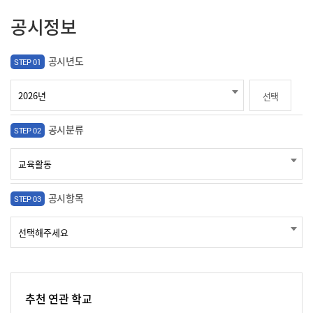
공시정보
공시년도
STEP 01
선택
공시분류
STEP 02
공시항목
STEP 03
추천 연관 학교