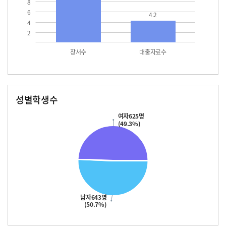
8
6
4.2
4
2
장서수
대출자료수
성별학생수
남자
여자
643.0
625.0
여자625명
(49.3%)
남자643명
(50.7%)