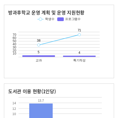
방과후학교 운영 계획 및 운영 지원현황
교과
특기적성
학생수
프로그램수
학생수
프로그램수
38
71
도서관 이용 현황(1인당)
장서수
대출자료수
13.7
13.7
14
12
10