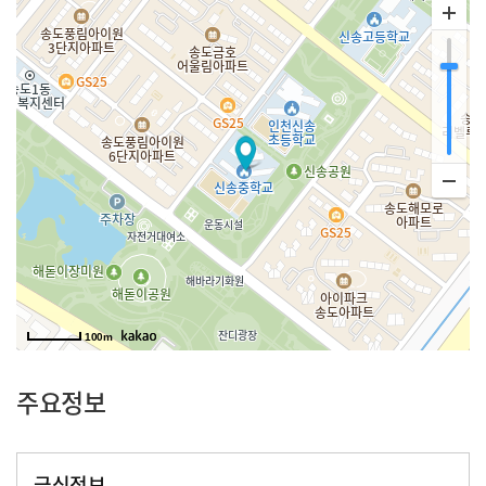
100m
주요정보
급식정보