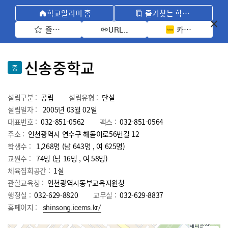
학교알리미 홈
즐겨찾는 학교 모아보기
즐겨찾기 선택
카카오톡 공유 
URL 복사
신송중학교
중
설립구분 :
공립
설립유형 :
단설
설립일자 :
2005년 03월 02일
대표번호 :
032-851-0562
팩스 :
032-851-0564
주소 :
인천광역시 연수구 해돋이로56번길 12
학생수 :
1,268명 (남 643명 , 여 625명)
교원수 :
74명
(남
16
명 , 여
58
명)
체육집회공간 :
1실
관할교육청 :
인천광역시동부교육지원청
행정실 :
032-629-8820
교무실 :
032-629-8837
홈페이지 :
shinsong.icems.kr/