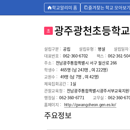
학교알리미 홈
즐겨찾는 학교 모아보
광주광천초등학교
초
설립구분 :
공립
설립유형 :
병설
설립일자 
대표번호 :
062-360-6702
팩스 :
062-361-50
주소 :
전남광주통합특별시 서구 월산로 266
학생수 :
465명 (남 243명 , 여 222명)
교원수 :
49명
(남
7
명 , 여
42
명)
체육집회공간 :
1실
관할교육청 :
전남광주통합특별시광주서부교육지원
행정실 :
062-360-6771
교무실 :
062-360-67
홈페이지 :
http://gwangcheon.gen.es.kr/
주요정보