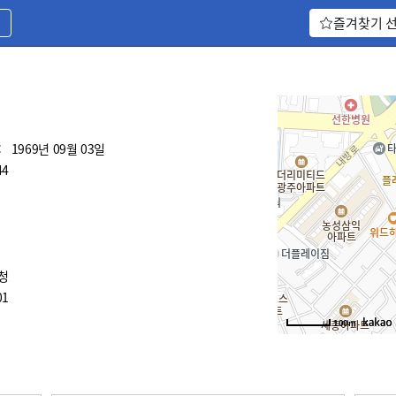
기
즐겨찾기 
:
1969년 09월 03일
44
청
01
100m