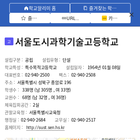
학교알리미 홈
즐겨찾는 학교 모아보기
즐겨찾기 선택
카카오톡 공유 
URL 복사
서울도시과학기술고등학교
고
설립구분 :
공립
설립유형 :
단설
학교특성 :
특수목적고등학교
설립일자 :
1964년 01월 08일
대표번호 :
02-940-2500
팩스 :
02-940-2508
주소 :
서울특별시 성북구 종암로 196
학생수 :
338명 (남 305명 , 여 33명)
교원수 :
68명
(남
32
명 , 여
36
명)
체육집회공간 :
2실
관할교육청 :
서울특별시교육청
행정실 :
02-940-2684
교무실 :
02-940-2517
홈페이지 :
http://sust.sen.hs.kr