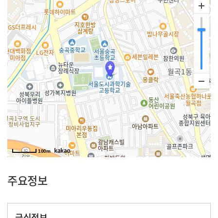
100m
주요정보
급식정보