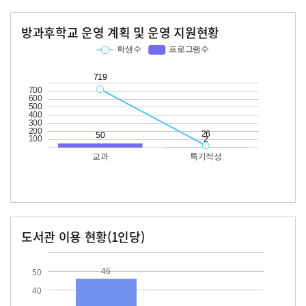
방과후학교 운영 계획 및 운영 지원현황
교과
특기적성
학생수
프로그램수
학생수
프로그램수
719
50
26
도서관 이용 현황(1인당)
장서수
대출자료수
46.0
10.6
46
50
40