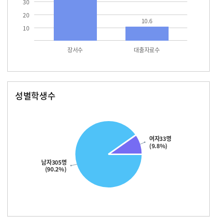
30
20
10.6
10
장서수
대출자료수
성별학생수
남자
여자
305.0
33.0
여자33명
(9.8%)
남자305명
(90.2%)