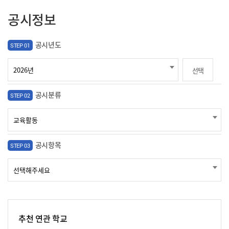
공시정보
공시년도
STEP 01
선택
공시분류
STEP 02
공시항목
STEP 03
추천 연관 학교