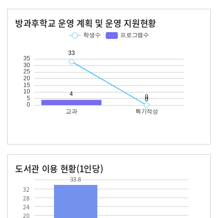
방과후학교 운영 계획 및 운영 지원현황
교과
특기적성
학생수
프로그램수
학생수
프로그램수
33
도서관 이용 현황(1인당)
33.8
장서수
대출자료수
33.8
32
28
24
20