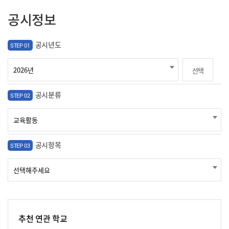
공시정보
공시년도
STEP 01
선택
공시분류
STEP 02
공시항목
STEP 03
추천 연관 학교