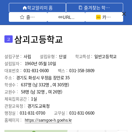
학교알리미 홈
즐겨찾는 학교 모아보기
즐겨찾기 선택
카카오톡 공유 
URL 복사
삼괴고등학교
고
설립구분 :
사립
설립유형 :
단설
학교특성 :
일반고등학교
설립일자 :
1960년 05월 10일
대표번호 :
031-831-0600
팩스 :
031-358-3809
주소 :
경기도 화성시 우정읍 장안로 35
학생수 :
637명 (남 332명 , 여 305명)
교원수 :
58명
(남
32
명 , 여
26
명)
체육집회공간 :
1실
관할교육청 :
경기도교육청
행정실 :
031-831-0700
교무실 :
031-831-0600
홈페이지 :
https://samgoe-h.goehs.kr