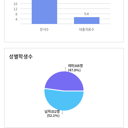
16
12
5.4
8
4
장서수
대출자료수
성별학생수
남자
여자
332.0
305.0
여자305명
(47.9%)
남자332명
(52.1%)