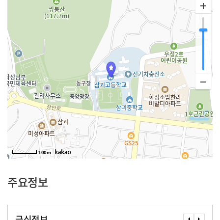
100m
주요정보
급식정보