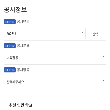
공시정보
공시년도
STEP 01
선택
공시분류
STEP 02
공시항목
STEP 03
추천 연관 학교