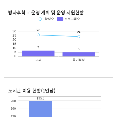
방과후학교 운영 계획 및 운영 지원현황
교과
특기적성
학생수
프로그램수
학생수
프로그램수
26
24
도서관 이용 현황(1인당)
장서수
대출자료수
195.5
195.5
200
160
120