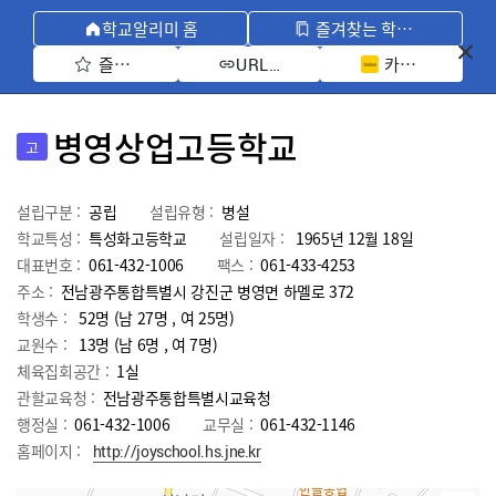
학교알리미 홈
즐겨찾는 학교 모아보기
즐겨찾기 선택
카카오톡 공유 
URL 복사
병영상업고등학교
고
설립구분 :
공립
설립유형 :
병설
학교특성 :
특성화고등학교
설립일자 :
1965년 12월 18일
대표번호 :
061-432-1006
팩스 :
061-433-4253
주소 :
전남광주통합특별시 강진군 병영면 하멜로 372
학생수 :
52명 (남 27명 , 여 25명)
교원수 :
13명
(남
6
명 , 여
7
명)
체육집회공간 :
1실
관할교육청 :
전남광주통합특별시교육청
행정실 :
061-432-1006
교무실 :
061-432-1146
홈페이지 :
http://joyschool.hs.jne.kr