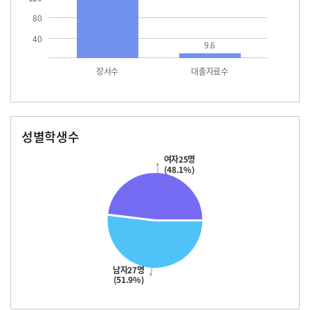
80
40
9.6
장서수
대출자료수
성별학생수
남자
여자
27.0
25.0
여자25명
(48.1%)
남자27명
(51.9%)