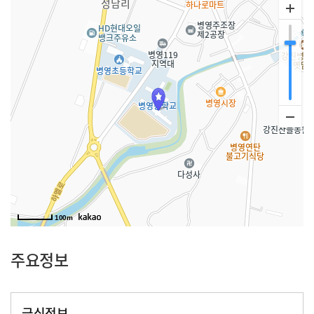
100m
주요정보
급식정보