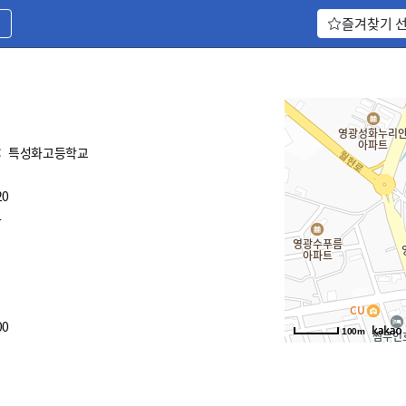
기
즐겨찾기 
:
특성화고등학교
20
4
00
100m