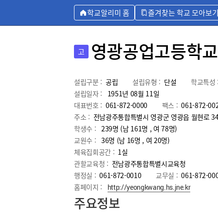
학교알리미 홈
즐겨찾는 학교 모아보
영광공업고등학교
고
설립구분 :
공립
설립유형 :
단설
학교특성 
설립일자 :
1951년 08월 11일
대표번호 :
061-872-0000
팩스 :
061-872-00
주소 :
전남광주통합특별시 영광군 영광읍 월현로 3
학생수 :
239명 (남 161명 , 여 78명)
교원수 :
36명
(남
16
명 , 여
20
명)
체육집회공간 :
1실
관할교육청 :
전남광주통합특별시교육청
행정실 :
061-872-0010
교무실 :
061-872-00
홈페이지 :
http://yeongkwang.hs.jne.kr
주요정보