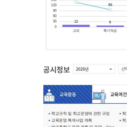
공시정보
선
교육활동
교육여건
학교규칙 및 학교운영에 관한 규정
학교
교육운영 특색사업 계획
학