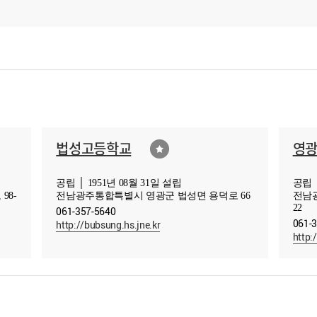
법성고등학교
영
공립 │ 1951년 08월 31일 설립
공립 │
98-
전남광주통합특별시 영광군 법성면 용덕로 66
전남광
22
061-357-5640
061-
http://bubsung.hs.jne.kr
http:/