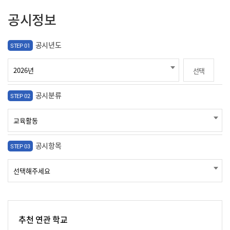
공시정보
공시년도
STEP 01
선택
공시분류
STEP 02
공시항목
STEP 03
추천 연관 학교