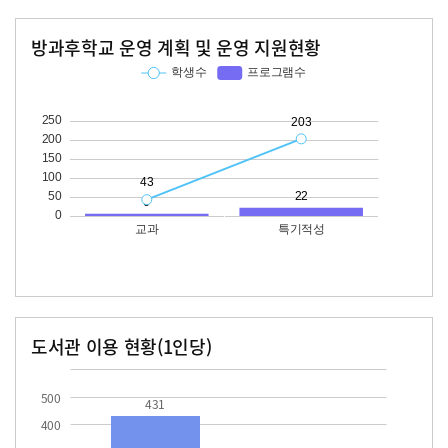
방과후학교 운영 계획 및 운영 지원현황
교과
특기적성
학생수
프로그램수
학생수
프로그램수
43
203
22
도서관 이용 현황(1인당)
장서수
대출자료수
431.0
34.5
500
431
400