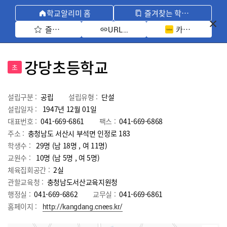
학교알리미 홈
즐겨찾는 학교 모아보기
즐겨찾기 선택
카카오톡 공유 
URL 복사
강당초등학교
초
설립구분 :
공립
설립유형 :
단설
설립일자 :
1947년 12월 01일
대표번호 :
041-669-6861
팩스 :
041-669-6868
주소 :
충청남도 서산시 부석면 인정로 183
학생수 :
29명 (남 18명 , 여 11명)
교원수 :
10명
(남
5
명 , 여
5
명)
체육집회공간 :
2실
관할교육청 :
충청남도서산교육지원청
행정실 :
041-669-6862
교무실 :
041-669-6861
홈페이지 :
http://kangdang.cnees.kr/