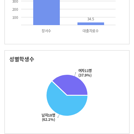
300
200
100
34.5
장서수
대출자료수
성별학생수
남자
여자
18.0
11.0
여자11명
(37.9%)
남자18명
(62.1%)