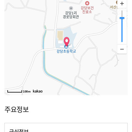
100m
주요정보
급식정보