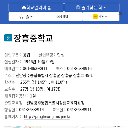
학교알리미 홈
즐겨찾는 학교 모아보기
즐겨찾기 선택
카카오톡 공유 
URL 복사
장흥중학교
중
설립구분 :
공립
설립유형 :
단설
설립일자 :
1946년 10월 09일
대표번호 :
061-863-8911
팩스 :
061-863-8916
주소 :
전남광주통합특별시 장흥군 장흥읍 장흥로 49-1
학생수 :
255명 (남 145명 , 여 110명)
교원수 :
27명
(남
10
명 , 여
17
명)
체육집회공간 :
1실
관할교육청 :
전남광주통합특별시장흥교육지원청
행정실 :
061-863-8914
교무실 :
061-863-8911
홈페이지 :
http://jangheung.ms.jne.kr