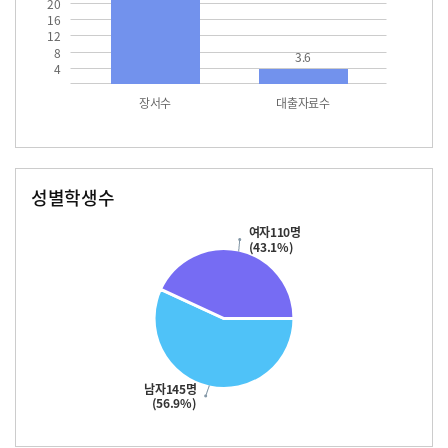
20
16
12
8
3.6
4
장서수
대출자료수
성별학생수
남자
여자
145.0
110.0
여자110명
(43.1%)
남자145명
(56.9%)