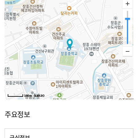
100m
주요정보
급식정보