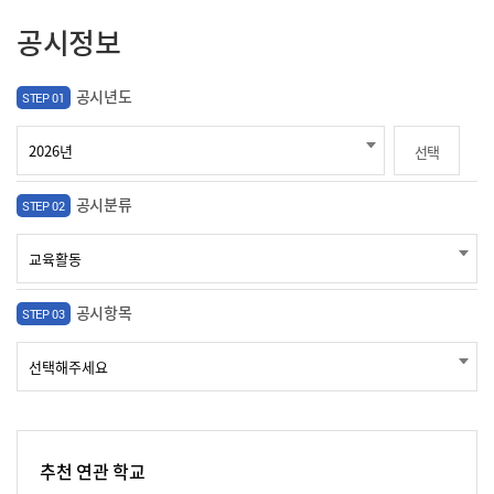
공시정보
공시년도
STEP 01
선택
공시분류
STEP 02
공시항목
STEP 03
추천 연관 학교