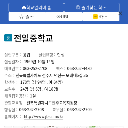
학교알리미 홈
즐겨찾는 학교 모아보기
즐겨찾기 선택
카카오톡 공유 
URL 복사
전일중학교
중
설립구분 :
공립
설립유형 :
단설
설립일자 :
1969년 10월 14일
대표번호 :
063-252-2708
팩스 :
063-252-4480
주소 :
전북특별자치도 전주시 덕진구 모래내6길 36
학생수 :
178명 (남 94명 , 여 84명)
교원수 :
24명
(남
6
명 , 여
18
명)
체육집회공간 :
1실
관할교육청 :
전북특별자치도전주교육지원청
행정실 :
063-252-2708
교무실 :
063-252-2709
홈페이지 :
http://www.jb-ci.ms.kr