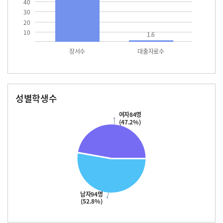
40
30
20
10
1.6
장서수
대출자료수
성별학생수
남자
여자
94.0
84.0
여자84명
(47.2%)
남자94명
(52.8%)