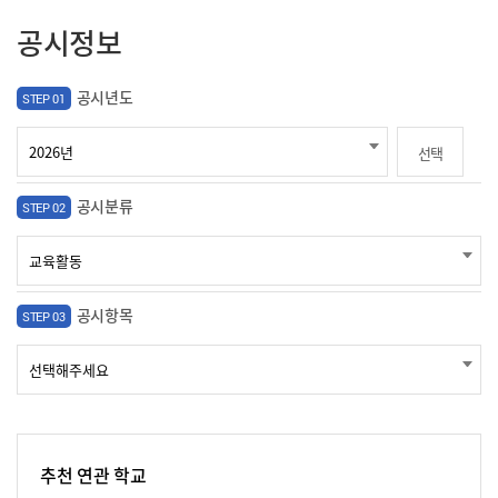
공시정보
공시년도
STEP 01
선택
공시분류
STEP 02
공시항목
STEP 03
추천 연관 학교