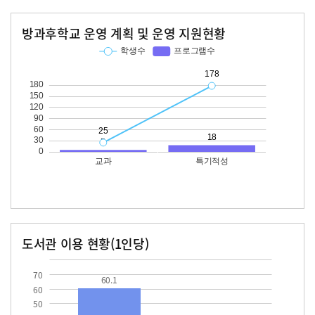
방과후학교 운영 계획 및 운영 지원현황
교과
특기적성
학생수
프로그램수
학생수
프로그램수
25
178
18
도서관 이용 현황(1인당)
장서수
대출자료수
60.1
70
60.1
60
50