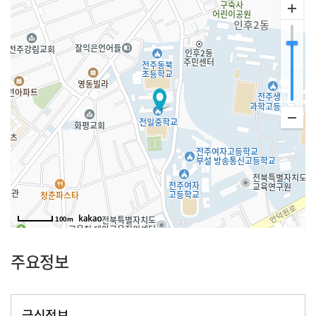
100m
주요정보
급식정보