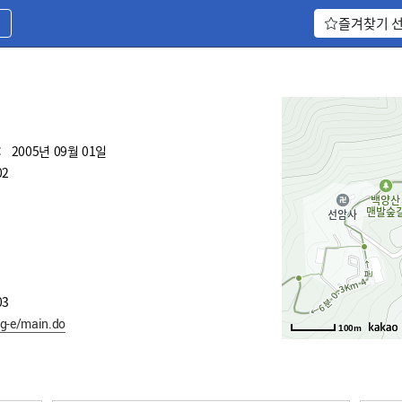
기
즐겨찾기 
:
2005년 09월 01일
02
03
ng-e/main.do
100m