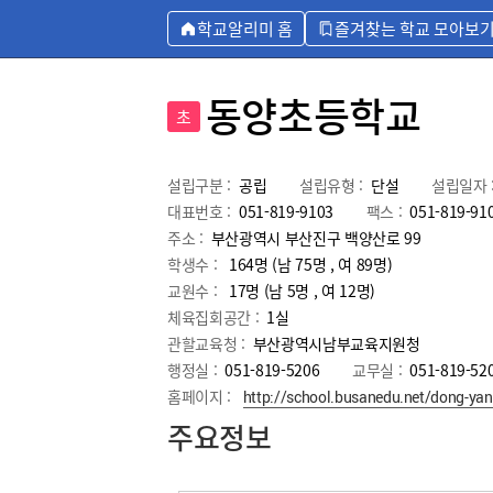
학교알리미 홈
즐겨찾는 학교 모아보
동양초등학교
초
설립구분 :
공립
설립유형 :
단설
설립일자 
대표번호 :
051-819-9103
팩스 :
051-819-91
주소 :
부산광역시 부산진구 백양산로 99
학생수 :
164명 (남 75명 , 여 89명)
교원수 :
17명
(남
5
명 , 여
12
명)
체육집회공간 :
1실
관할교육청 :
부산광역시남부교육지원청
행정실 :
051-819-5206
교무실 :
051-819-52
홈페이지 :
http://school.busanedu.net/dong-ya
주요정보