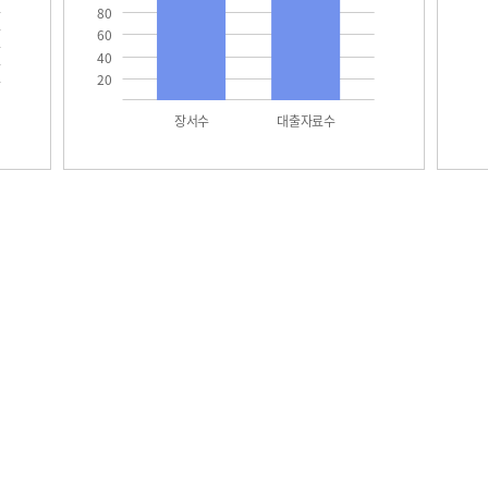
80
60
40
20
장서수
대출자료수
택
학생현황
교원현황
교육과정 편성ㆍ운영 및 평가에 관한 사항
수업일수 및 수업시수 현황
교운영위원회 구성현황
위반내용 및 조치결과