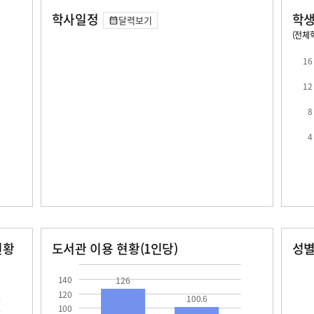
학사일정
학생
달력보기
(전체학
교원1인당 학생수
학급당학생수
13.7
14.9
16
12
8
4
로
현황
도서관 이용 현황(1인당)
성
장서수
대출자료수
남자
여자
126.0
100.6
75.0
89.0
140
126
120
100.6
100