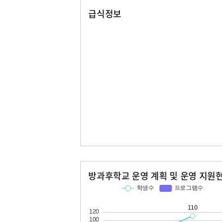
급식정보
2026. 08. 01 ~ 2026. 08. 15
교육정보개방포털에서 비공개된 자료
급식정보가 없습니다.
방과후학교 운영 계획 및 운영 지원
교과
특기적성
학생수
프로그램수
학생수
프로그램수
44
110