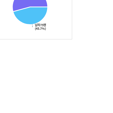
남자75명
(45.7%)
예결산현황
학업성취사항
수업공개 계획
동아리 활동 현황