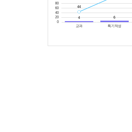
공시정보
선
교육활동
교육여건
학교규칙 및 학교운영에 관한 규정
학교
교육운영 특색사업 계획
학
방과후학교 운영 계획 및 운영ㆍ지원현황