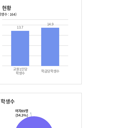
 현황
생수 : 164)
14.9
13.7
교원1인당
학급당학생수
학생수
별학생수
여자89명
(54.3%)