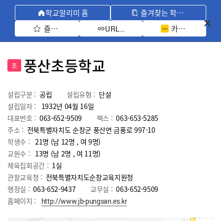
학교알리미 홈
즐겨찾는 학교 모아보기
즐겨찾기 선택
카카오톡 공유 
URL 복사
풍산초등학교
초
설립구분 :
공립
설립유형 :
단설
설립일자 :
1932년 04월 16일
대표번호 :
063-652-9509
팩스 :
063-653-5285
주소 :
전북특별자치도 순창군 풍산면 금풍로 997-10
학생수 :
21명 (남 12명 , 여 9명)
교원수 :
13명
(남
2
명 , 여
11
명)
체육집회공간 :
1실
관할교육청 :
전북특별자치도순창교육지원청
행정실 :
063-652-9437
교무실 :
063-652-9509
홈페이지 :
http://www.jb-pungsan.es.kr