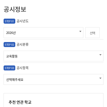
공시정보
공시년도
STEP 01
선택
공시분류
STEP 02
공시항목
STEP 03
추천 연관 학교