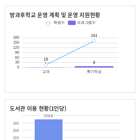
방과후학교 운영 계획 및 운영 지원현황
교과
특기적성
학생수
프로그램수
학생수
프로그램수
16
161
도서관 이용 현황(1인당)
장서수
대출자료수
258.8
84.5
258.8
240
200
160