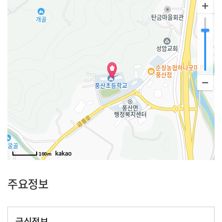
100m
주요정보
급식정보