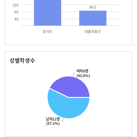
120
84.5
80
40
장서수
대출자료수
성별학생수
남자
여자
12.0
여자9명
(42.9%)
남자12명
(57.1%)