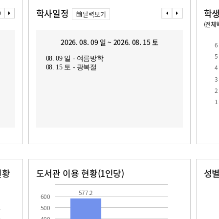
학사일정
학생
달력보기
(전체학
교원1인당 학생수
학급당학생수
2026. 08. 09 일 ~ 2026. 08. 15 토
2
6
5
08. 09 일 - 여름방학
08. 1
4
08. 15 토 - 광복절
08. 2
3
2
1
현황
도서관 이용 현황(1인당)
성
장서수
대출자료수
남자
여자
577.2
22.2
14.0
19.0
577.2
600
500