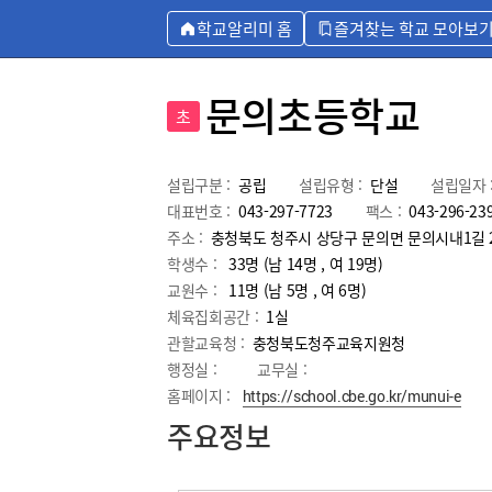
학교알리미 홈
즐겨찾는 학교 모아보
문의초등학교
초
설립구분 :
공립
설립유형 :
단설
설립일자 
대표번호 :
043-297-7723
팩스 :
043-296-23
주소 :
충청북도 청주시 상당구 문의면 문의시내1길 2
학생수 :
33명 (남 14명 , 여 19명)
교원수 :
11명
(남
5
명 , 여
6
명)
체육집회공간 :
1실
관할교육청 :
충청북도청주교육지원청
행정실 :
교무실 :
홈페이지 :
https://school.cbe.go.kr/munui-e
주요정보