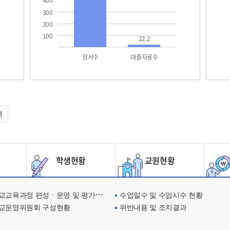
400
300
200
100
22.2
장서수
대출자료수
택
학생현황
교원현황
교육과정 편성ㆍ운영 및 평가에 관한 사항
수업일수 및 수업시수 현황
교운영위원회 구성현황
위반내용 및 조치결과