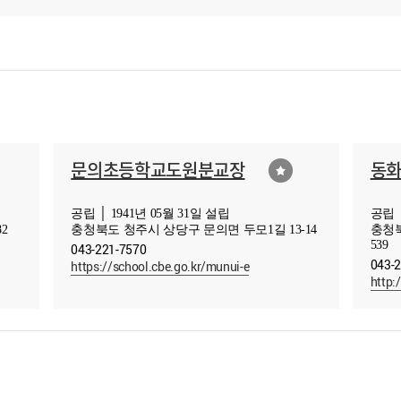
문의초등학교도원분교장
동
공립 │ 1941년 05월 31일 설립
공립 │
2
충청북도 청주시 상당구 문의면 두모1길 13-14
충청
539
043-221-7570
043-
https://school.cbe.go.kr/munui-e
http: