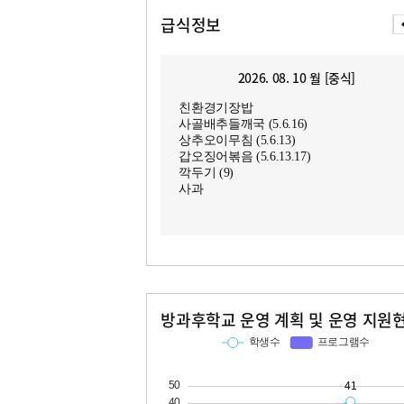
급식정보
2026. 08. 10 월 [중식]
친환경기장밥
사골배추들깨국 (5.6.16)
상추오이무침 (5.6.13)
갑오징어볶음 (5.6.13.17)
깍두기 (9)
사과
방과후학교 운영 계획 및 운영 지원
교과
특기적성
학생수
프로그램수
학생수
프로그램수
16
41