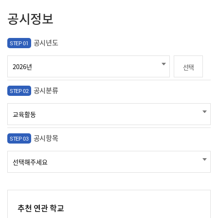
공시정보
공시년도
STEP 01
선택
공시분류
STEP 02
공시항목
STEP 03
추천 연관 학교