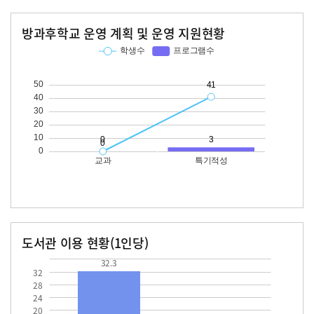
방과후학교 운영 계획 및 운영 지원현황
교과
특기적성
학생수
프로그램수
학생수
프로그램수
41
도서관 이용 현황(1인당)
장서수
대출자료수
32.3
12.8
32.3
32
28
24
20