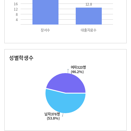
16
12.8
12
8
4
장서수
대출자료수
성별학생수
남자
여자
376.0
323.0
여자323명
(46.2%)
남자376명
(53.8%)