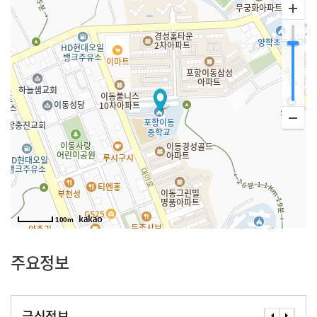
100m
주요정보
급식정보