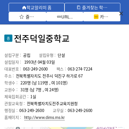
학교알리미 홈
즐겨찾는 학교 모아보기
즐겨찾기 선택
카카오톡 공유 
URL 복사
전주덕일중학교
중
설립구분 :
공립
설립유형 :
단설
설립일자 :
1993년 04월 03일
대표번호 :
063-249-2600
팩스 :
063-274-7224
주소 :
전북특별자치도 전주시 덕진구 하가로 67
학생수 :
220명 (남 119명 , 여 101명)
교원수 :
31명
(남
7
명 , 여
24
명)
체육집회공간 :
1실
관할교육청 :
전북특별자치도전주교육지원청
행정실 :
063-249-2600
교무실 :
063-249-2600
홈페이지 :
http://www.dims.ms.kr