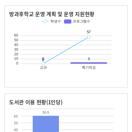
방과후학교 운영 계획 및 운영 지원현황
교과
특기적성
학생수
프로그램수
학생수
프로그램수
57
도서관 이용 현황(1인당)
장서수
대출자료수
59.9
59.9
60
50
40