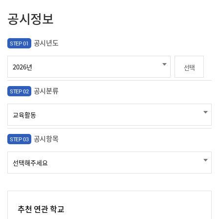
공시정보
공시년도
STEP 01
선택
공시분류
STEP 02
공시항목
STEP 03
추천 연관 학교