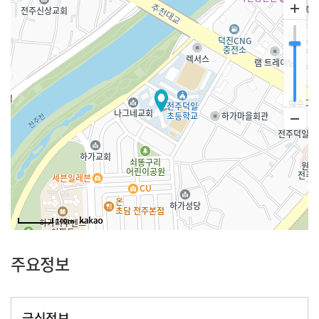
100m
주요정보
급식정보