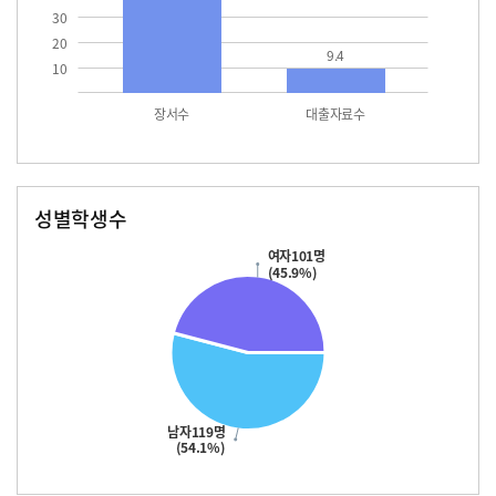
30
20
9.4
10
장서수
대출자료수
성별학생수
남자
여자
119.0
101.0
여자101명
(45.9%)
남자119명
(54.1%)