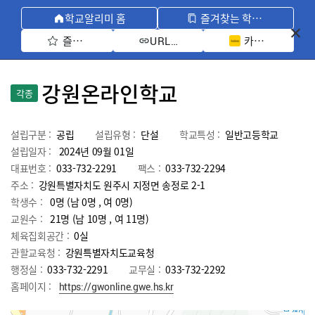
학교알리미 홈
즐겨찾는 학교 모아보기
즐겨찾기 선택
카카오톡 공유 
URL 복사
강원온라인학교
각종
설립구분 :
공립
설립유형 :
단설
학교특성 :
일반고등학교
설립일자 :
2024년 09월 01일
대표번호 :
033-732-2291
팩스 :
033-732-2294
주소 :
강원특별자치도 원주시 지정면 송정로 2-1
학생수 :
0명 (남 0명 , 여 0명)
교원수 :
21명
(남
10
명 , 여
11
명)
체육집회공간 :
0실
관할교육청 :
강원특별자치도교육청
행정실 :
033-732-2291
교무실 :
033-732-2292
홈페이지 :
https://gwonline.gwe.hs.kr