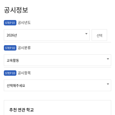
공시정보
공시년도
STEP 01
선택
공시분류
STEP 02
공시항목
STEP 03
추천 연관 학교