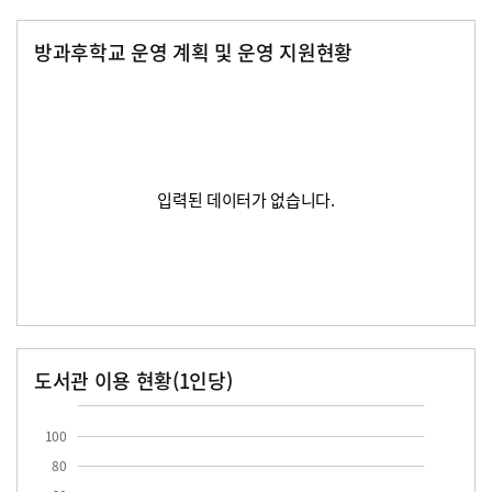
방과후학교 운영 계획 및 운영 지원현황
입력된 데이터가 없습니다.
도서관 이용 현황(1인당)
장서수
대출자료수
100
80