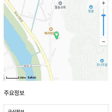
100m
주요정보
급식정보