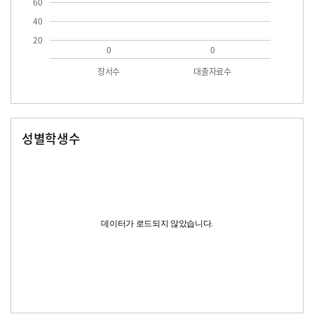
60
40
20
0
0
장서수
대출자료수
성별학생수
남자
여자
데이터가 로드되지 않았습니다.