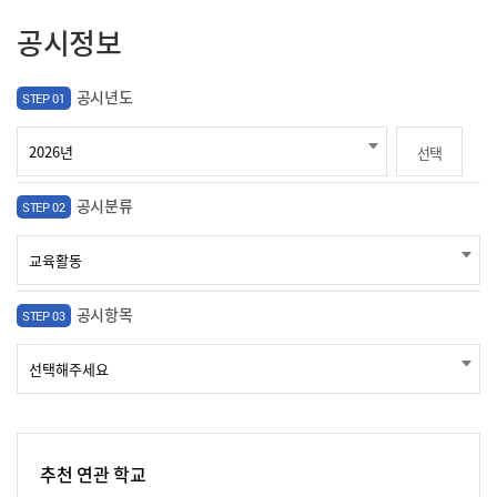
공시정보
공시년도
STEP 01
선택
공시분류
STEP 02
공시항목
STEP 03
추천 연관 학교