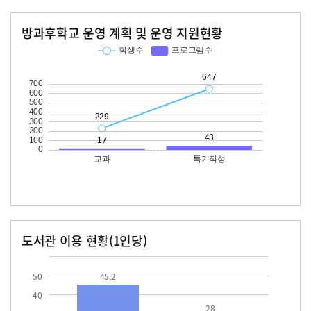
방과후학교 운영 계획 및 운영 지원현황
교과
특기적성
학생수
프로그램수
학생수
프로그램수
229
17
647
43
도서관 이용 현황(1인당)
장서수
대출자료수
45.2
28.0
50
45.2
40
28