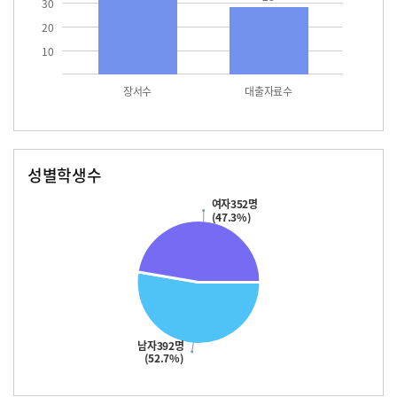
30
20
10
장서수
대출자료수
성별학생수
남자
여자
392.0
352.0
여자352명
(47.3%)
남자392명
(52.7%)