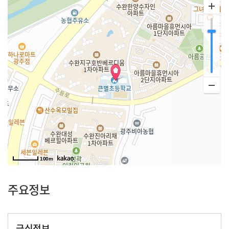
100m
주요정보
급식정보