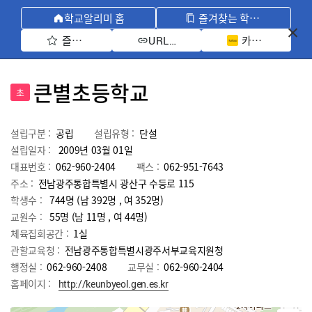
학교알리미 홈
즐겨찾는 학교 모아보기
즐겨찾기 선택
카카오톡 공유 
URL 복사
큰별초등학교
초
설립구분 :
공립
설립유형 :
단설
설립일자 :
2009년 03월 01일
대표번호 :
062-960-2404
팩스 :
062-951-7643
주소 :
전남광주통합특별시 광산구 수등로 115
학생수 :
744명 (남 392명 , 여 352명)
교원수 :
55명
(남
11
명 , 여
44
명)
체육집회공간 :
1실
관할교육청 :
전남광주통합특별시광주서부교육지원청
행정실 :
062-960-2408
교무실 :
062-960-2404
홈페이지 :
http://keunbyeol.gen.es.kr