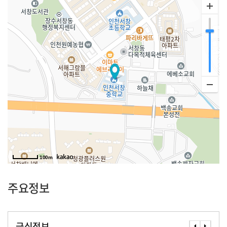
100m
주요정보
급식정보