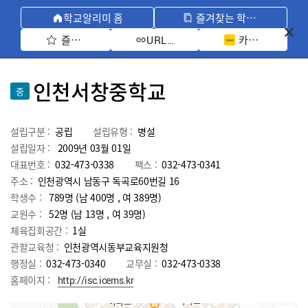
학교알리미 홈
즐겨찾는 학교 모아보기
즐겨찾기 선택
카카오톡 공유 
URL 복사
인천서창중학교
중
설립구분 :
공립
설립유형 :
병설
설립일자 :
2009년 03월 01일
대표번호 :
032-473-0338
팩스 :
032-473-0341
주소 :
인천광역시 남동구 독곡로60번길 16
학생수 :
789명 (남 400명 , 여 389명)
교원수 :
52명
(남
13
명 , 여
39
명)
체육집회공간 :
1실
관할교육청 :
인천광역시동부교육지원청
행정실 :
032-473-0340
교무실 :
032-473-0338
홈페이지 :
http://isc.icems.kr