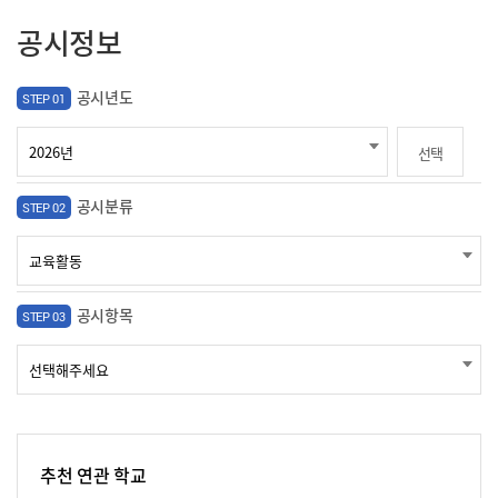
공시정보
공시년도
STEP 01
선택
공시분류
STEP 02
공시항목
STEP 03
추천 연관 학교