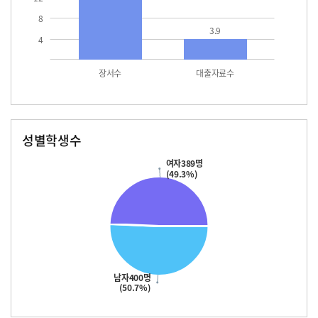
8
3.9
4
장서수
대출자료수
성별학생수
남자
여자
400.0
389.0
여자389명
(49.3%)
남자400명
(50.7%)