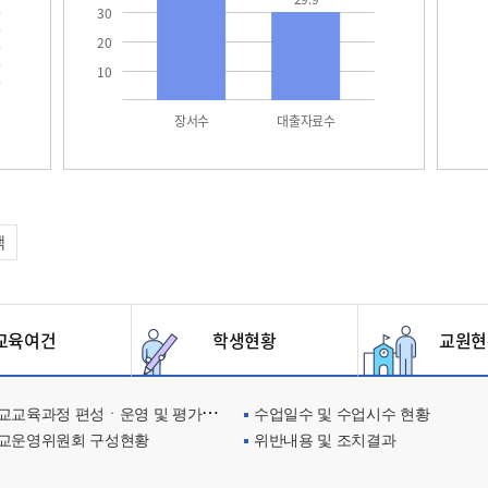
30
20
10
장서수
대출자료수
택
육여건
학생현황
교원현
교육과정 편성ㆍ운영 및 평가에 관한 사항
수업일수 및 수업시수 현황
교운영위원회 구성현황
위반내용 및 조치결과