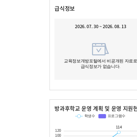
급식정보
2026. 07. 30 ~ 2026. 08. 13
교육정보개방포털에서 비공개된 자료
급식정보가 없습니다.
방과후학교 운영 계획 및 운영 지원
교과
특기적성
학생수
프로그램수
학생수
프로그램수
114
18