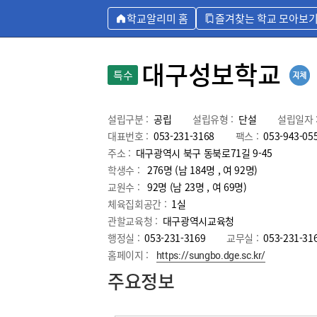
학교알리미 홈
즐겨찾는 학교 모아보
대구성보학교
특수
설립구분 :
공립
설립유형 :
단설
설립일자 
대표번호 :
053-231-3168
팩스 :
053-943-05
주소 :
대구광역시 북구 동북로71길 9-45
학생수 :
276명 (남 184명 , 여 92명)
교원수 :
92명
(남
23
명 , 여
69
명)
체육집회공간 :
1실
관할교육청 :
대구광역시교육청
행정실 :
053-231-3169
교무실 :
053-231-31
홈페이지 :
https://sungbo.dge.sc.kr/
주요정보