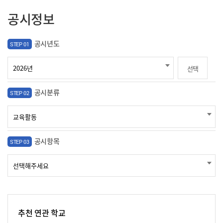
공시정보
공시년도
STEP 01
선택
공시분류
STEP 02
공시항목
STEP 03
추천 연관 학교