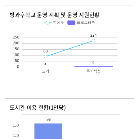
방과후학교 운영 계획 및 운영 지원현황
교과
특기적성
학생수
프로그램수
학생수
프로그램수
88
224
도서관 이용 현황(1인당)
장서수
대출자료수
166.0
57.9
166
160
120