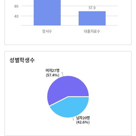
80
57.9
40
장서수
대출자료수
성별학생수
남자
여자
20.0
27.0
여자27명
(57.4%)
남자20명
(42.6%)