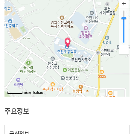
100m
주요정보
급식정보