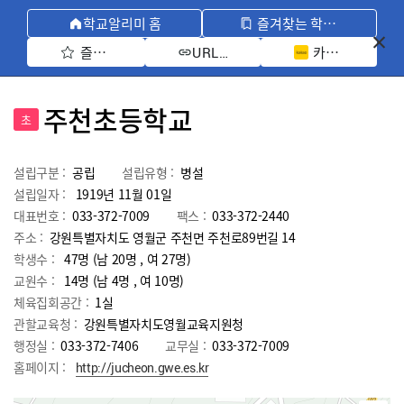
학교알리미 홈
즐겨찾는 학교 모아보기
즐겨찾기 선택
카카오톡 공유 
URL 복사
주천초등학교
초
설립구분 :
공립
설립유형 :
병설
설립일자 :
1919년 11월 01일
대표번호 :
033-372-7009
팩스 :
033-372-2440
주소 :
강원특별자치도 영월군 주천면 주천로89번길 14
학생수 :
47명 (남 20명 , 여 27명)
교원수 :
14명
(남
4
명 , 여
10
명)
체육집회공간 :
1실
관할교육청 :
강원특별자치도영월교육지원청
행정실 :
033-372-7406
교무실 :
033-372-7009
홈페이지 :
http://jucheon.gwe.es.kr