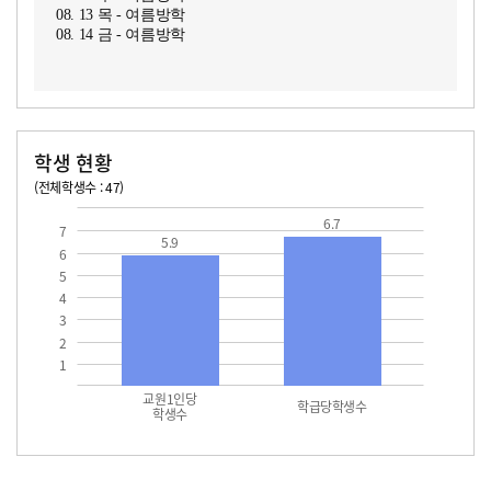
08. 13 목 - 여름방학
08. 14 금 - 여름방학
학생 현황
(전체학생수 : 47)
교원1인당 학생수
학급당학생수
6.7
7
5.9
6
5
4
3
2
1
교원1인당
학급당학생수
학생수