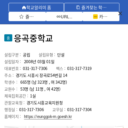
학교알리미 홈
즐겨찾는 학교 모아보기
즐겨찾기 선택
카카오톡 공유 
URL 복사
응곡중학교
중
설립구분 :
공립
설립유형 :
단설
설립일자 :
2008년 03월 01일
대표번호 :
031-317-7306
팩스 :
031-317-7319
주소 :
경기도 시흥시 장곡로54번길 14
학생수 :
665명 (남 323명 , 여 342명)
교원수 :
53명
(남
11
명 , 여
42
명)
체육집회공간 :
1실
관할교육청 :
경기도시흥교육지원청
행정실 :
031-317-7306
교무실 :
031-317-7304
홈페이지 :
https://eunggok-m.goesh.kr