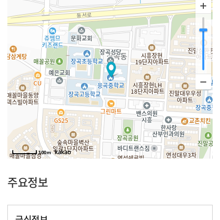
100m
주요정보
급식정보