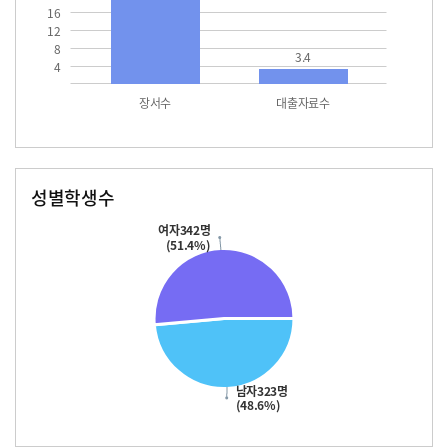
16
12
8
3.4
4
장서수
대출자료수
성별학생수
남자
여자
323.0
342.0
여자342명
(51.4%)
남자323명
(48.6%)