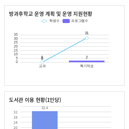
방과후학교 운영 계획 및 운영 지원현황
교과
특기적성
학생수
프로그램수
학생수
프로그램수
31
도서관 이용 현황(1인당)
장서수
대출자료수
32.4
32.4
32
28
24
20