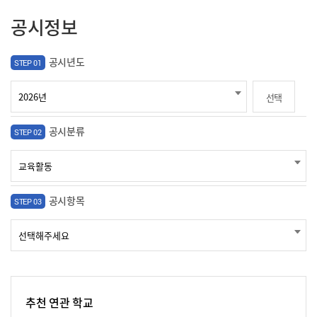
공시정보
공시년도
STEP 01
선택
공시분류
STEP 02
공시항목
STEP 03
추천 연관 학교