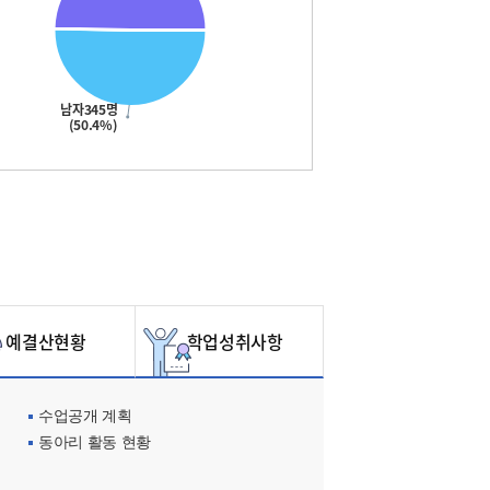
남자345명
(50.4%)
예결산현황
학업성취사항
수업공개 계획
동아리 활동 현황