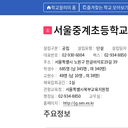
학교알리미 홈
즐겨찾는 학교 모아보
서울중계초등학교
초
설립구분 :
공립
설립유형 :
단설
설립일자 
대표번호 :
02-930-6004
팩스 :
02-934-8850
주소 :
서울특별시 노원구 한글비석로19길 39
학생수 :
685명 (남 345명 , 여 340명)
교원수 :
48명
(남
10
명 , 여
38
명)
체육집회공간 :
1실
관할교육청 :
서울특별시북부교육지원청
행정실 :
02-934-8850
교무실 :
홈페이지 :
http://jg.sen.es.kr
주요정보