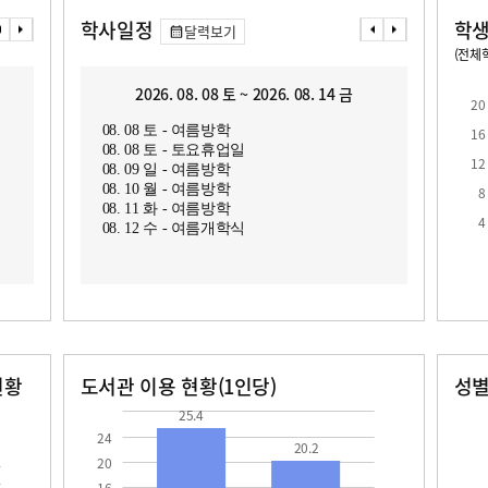
학사일정
학생
달력보기
(전체학
교원1인당 학생수
학급당학생수
17.1
21.4
2026. 08. 08 토 ~ 2026. 08. 14 금
2
20
08. 08 토 - 여름방학
08. 1
16
08. 08 토 - 토요휴업일
08. 1
12
08. 09 일 - 여름방학
08. 10 월 - 여름방학
8
08. 11 화 - 여름방학
4
08. 12 수 - 여름개학식
현황
도서관 이용 현황(1인당)
성
장서수
대출자료수
남자
여자
25.4
20.2
345.0
340.0
25.4
24
20.2
20