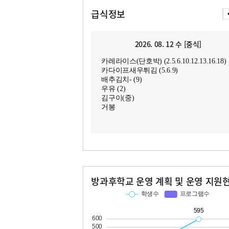
급식정보
2026. 08. 12 수 [중식]
카레라이스(단호박) (2.5.6.10.12.13.16.18)
카다이프새우튀김 (5.6.9)
배추김치- (9)
우유 (2)
김구이(중)
거봉
방과후학교 운영 계획 및 운영 지원
교과
특기적성
학생수
프로그램수
학생수
프로그램수
186
11
595
44