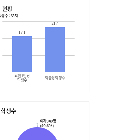
 현황
생수 : 685)
21.4
026. 08. 15 토 ~ 2026. 08. 21 금
2026. 08. 22 토 ~ 2026. 
17.1
5 토 - 광복절
08. 22 토 - 토요휴업일
7 월 - 대체공휴일
교원1인당
학급당학생수
학생수
별학생수
여자340명
(49.6%)