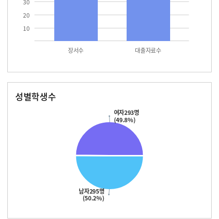
30
20
10
장서수
대출자료수
성별학생수
남자
여자
295.0
293.0
여자293명
(49.8%)
남자295명
(50.2%)