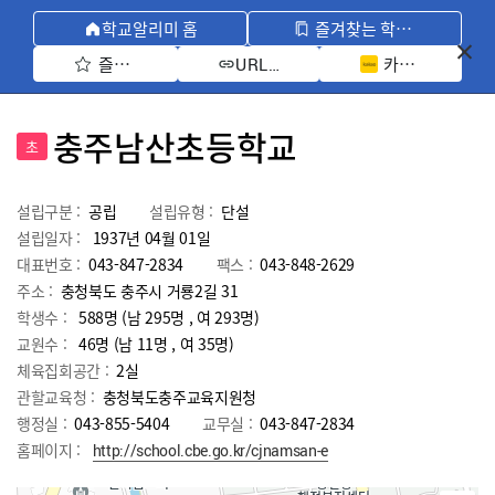
학교알리미 홈
즐겨찾는 학교 모아보기
즐겨찾기 선택
카카오톡 공유 
URL 복사
충주남산초등학교
초
설립구분 :
공립
설립유형 :
단설
설립일자 :
1937년 04월 01일
대표번호 :
043-847-2834
팩스 :
043-848-2629
주소 :
충청북도 충주시 거룡2길 31
학생수 :
588명 (남 295명 , 여 293명)
교원수 :
46명
(남
11
명 , 여
35
명)
체육집회공간 :
2실
관할교육청 :
충청북도충주교육지원청
행정실 :
043-855-5404
교무실 :
043-847-2834
홈페이지 :
http://school.cbe.go.kr/cjnamsan-e