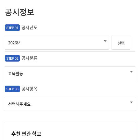
공시정보
공시년도
STEP 01
선택
공시분류
STEP 02
공시항목
STEP 03
추천 연관 학교