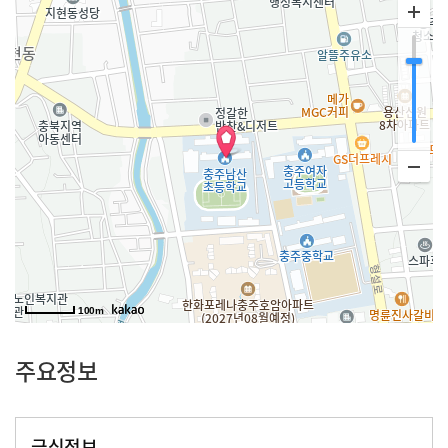
100m
주요정보
급식정보