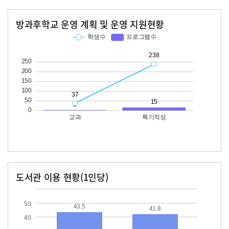
방과후학교 운영 계획 및 운영 지원현황
교과
특기적성
학생수
프로그램수
학생수
프로그램수
37
238
15
도서관 이용 현황(1인당)
장서수
대출자료수
43.5
41.8
50
43.5
41.8
40