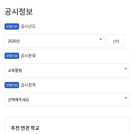
공시정보
공시년도
STEP 01
선택
공시분류
STEP 02
공시항목
STEP 03
추천 연관 학교