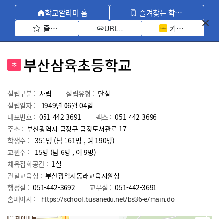
학교알리미 홈
즐겨찾는 학교 모아보기
즐겨찾기 선택
카카오톡 공유 
URL 복사
부산삼육초등학교
초
설립구분 :
사립
설립유형 :
단설
설립일자 :
1949년 06월 04일
대표번호 :
051-442-3691
팩스 :
051-442-3696
주소 :
부산광역시 금정구 금정도서관로 17
학생수 :
351명 (남 161명 , 여 190명)
교원수 :
15명
(남
6
명 , 여
9
명)
체육집회공간 :
1실
관할교육청 :
부산광역시동래교육지원청
행정실 :
051-442-3692
교무실 :
051-442-3691
홈페이지 :
https://school.busanedu.net/bs36-e/main.do