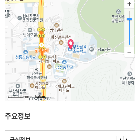
100m
주요정보
급식정보