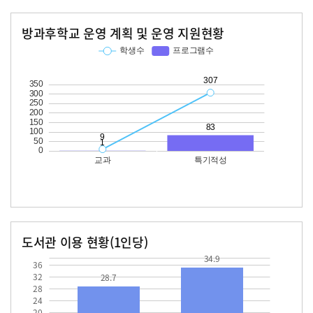
방과후학교 운영 계획 및 운영 지원현황
교과
특기적성
학생수
프로그램수
학생수
프로그램수
307
83
도서관 이용 현황(1인당)
장서수
대출자료수
28.7
34.9
34.9
36
32
28.7
28
24
20