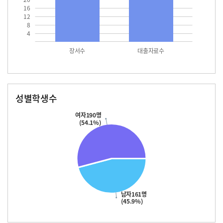
16
12
8
4
장서수
대출자료수
성별학생수
남자
여자
161.0
190.0
여자190명
(54.1%)
남자161명
(45.9%)