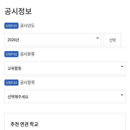
공시정보
공시년도
STEP 01
선택
공시분류
STEP 02
공시항목
STEP 03
추천 연관 학교