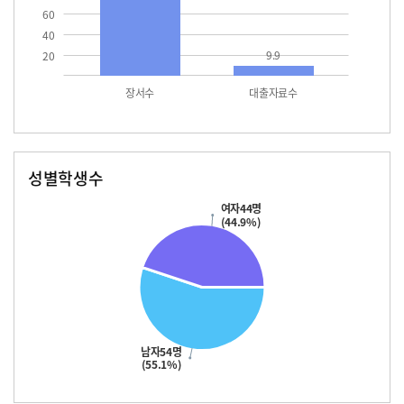
60
40
9.9
20
장서수
대출자료수
성별학생수
남자
여자
54.0
44.0
여자44명
(44.9%)
남자54명
(55.1%)