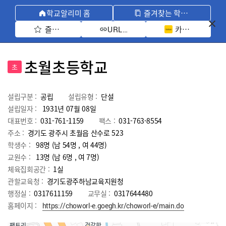
학교알리미 홈
즐겨찾는 학교 모아보기
즐겨찾기 선택
카카오톡 공유 
URL 복사
초월초등학교
초
설립구분 :
공립
설립유형 :
단설
설립일자 :
1931년 07월 08일
대표번호 :
031-761-1159
팩스 :
031-763-8554
주소 :
경기도 광주시 초월읍 산수로 523
학생수 :
98명 (남 54명 , 여 44명)
교원수 :
13명
(남
6
명 , 여
7
명)
체육집회공간 :
1실
관할교육청 :
경기도광주하남교육지원청
행정실 :
0317611159
교무실 :
0317644480
홈페이지 :
https://choworl-e.goegh.kr/choworl-e/main.do