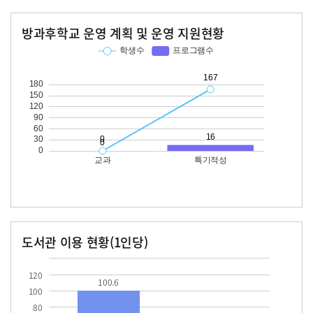
방과후학교 운영 계획 및 운영 지원현황
교과
특기적성
학생수
프로그램수
학생수
프로그램수
167
16
도서관 이용 현황(1인당)
장서수
대출자료수
100.6
120
100.6
100
80