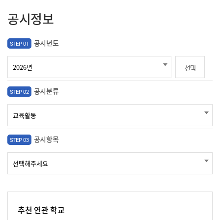
공시정보
공시년도
STEP 01
선택
공시분류
STEP 02
공시항목
STEP 03
추천 연관 학교