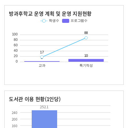
방과후학교 운영 계획 및 운영 지원현황
교과
특기적성
학생수
프로그램수
학생수
프로그램수
17
88
10
도서관 이용 현황(1인당)
장서수
대출자료수
252.1
73.7
252.1
240
200
160