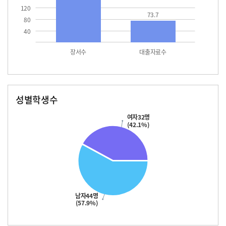
120
73.7
80
40
장서수
대출자료수
성별학생수
남자
여자
44.0
32.0
여자32명
(42.1%)
남자44명
(57.9%)