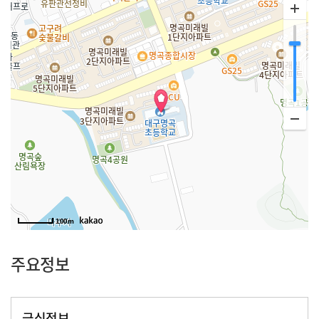
100m
주요정보
급식정보