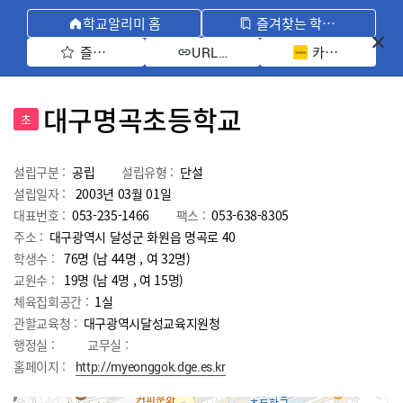
학교알리미 홈
즐겨찾는 학교 모아보기
즐겨찾기 선택
카카오톡 공유 
URL 복사
대구명곡초등학교
초
설립구분 :
공립
설립유형 :
단설
설립일자 :
2003년 03월 01일
대표번호 :
053-235-1466
팩스 :
053-638-8305
주소 :
대구광역시 달성군 화원읍 명곡로 40
학생수 :
76명 (남 44명 , 여 32명)
교원수 :
19명
(남
4
명 , 여
15
명)
체육집회공간 :
1실
관할교육청 :
대구광역시달성교육지원청
행정실 :
교무실 :
홈페이지 :
http://myeonggok.dge.es.kr