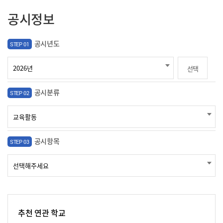
공시정보
공시년도
STEP 01
선택
공시분류
STEP 02
공시항목
STEP 03
추천 연관 학교