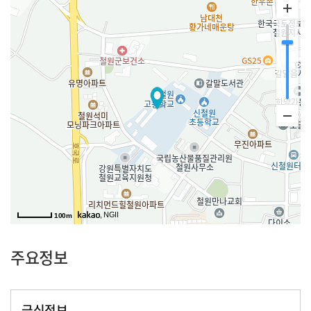
, NGII
100m
주요정보
급식정보