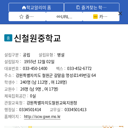
학교알리미 홈
즐겨찾는 학교 모아보기
즐겨찾기 선택
카카오톡 공유 
URL 복사
신철원중학교
중
설립구분 :
공립
설립유형 :
병설
설립일자 :
1955년 12월 02일
대표번호 :
033-450-1400
팩스 :
033-452-6772
주소 :
강원특별자치도 철원군 갈말읍 명성로149번길 64
학생수 :
240명 (남 112명 , 여 128명)
교원수 :
26명
(남
9
명 , 여
17
명)
체육집회공간 :
0실
관할교육청 :
강원특별자치도철원교육지원청
행정실 :
0334501414
교무실 :
0334501413
홈페이지 :
http://scw.gwe.ms.kr