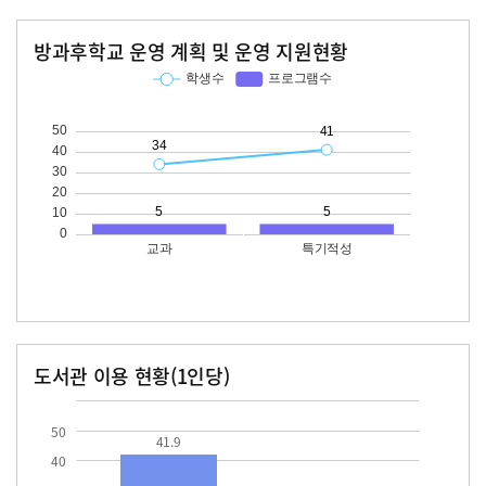
방과후학교 운영 계획 및 운영 지원현황
교과
특기적성
학생수
프로그램수
학생수
프로그램수
34
41
도서관 이용 현황(1인당)
장서수
대출자료수
41.9
12.3
50
41.9
40