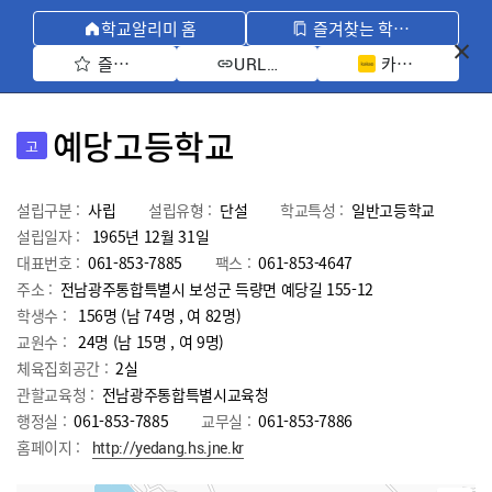
학교알리미 홈
즐겨찾는 학교 모아보기
즐겨찾기 선택
카카오톡 공유 
URL 복사
예당고등학교
고
설립구분 :
사립
설립유형 :
단설
학교특성 :
일반고등학교
설립일자 :
1965년 12월 31일
대표번호 :
061-853-7885
팩스 :
061-853-4647
주소 :
전남광주통합특별시 보성군 득량면 예당길 155-12
학생수 :
156명 (남 74명 , 여 82명)
교원수 :
24명
(남
15
명 , 여
9
명)
체육집회공간 :
2실
관할교육청 :
전남광주통합특별시교육청
행정실 :
061-853-7885
교무실 :
061-853-7886
홈페이지 :
http://yedang.hs.jne.kr