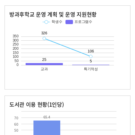
방과후학교 운영 계획 및 운영 지원현황
교과
특기적성
학생수
프로그램수
학생수
프로그램수
326
25
106
도서관 이용 현황(1인당)
장서수
대출자료수
65.4
65.4
70
60
50