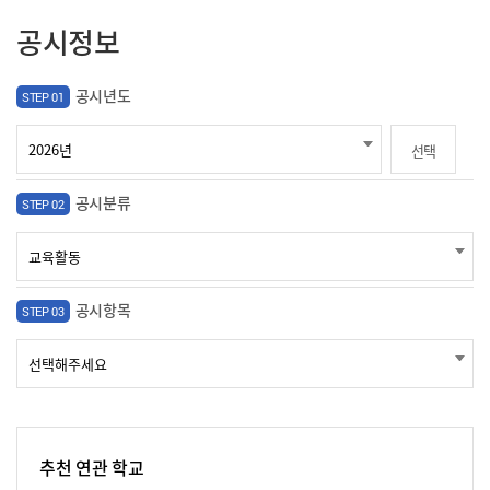
공시정보
공시년도
STEP 01
선택
공시분류
STEP 02
공시항목
STEP 03
추천 연관 학교