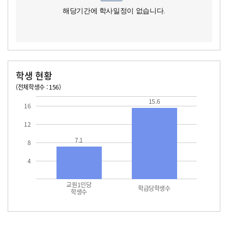
해당기간에 학사일정이 없습니다.
학생 현황
(전체학생수 : 156)
교원1인당 학생수
학급당학생수
15.6
15.6
16
12
7.1
8
4
교원1인당
학급당학생수
학생수