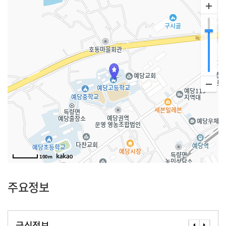
100m
주요정보
급식정보