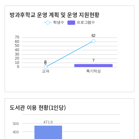
방과후학교 운영 계획 및 운영 지원현황
교과
특기적성
학생수
프로그램수
학생수
프로그램수
62
도서관 이용 현황(1인당)
장서수
대출자료수
471.9
471.9
500
400