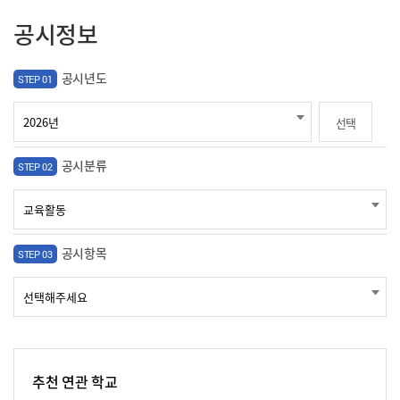
공시정보
공시년도
STEP 01
선택
공시분류
STEP 02
공시항목
STEP 03
추천 연관 학교