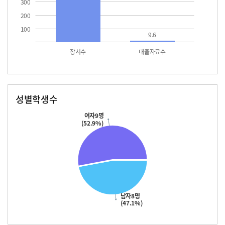
300
200
100
9.6
장서수
대출자료수
성별학생수
남자
여자
여자9명
(52.9%)
남자8명
(47.1%)