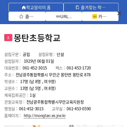
학교알리미 홈
즐겨찾는 학교 모아보기
즐겨찾기 선택
카카오톡 공유 
URL 복사
몽탄초등학교
초
설립구분 :
공립
설립유형 :
단설
설립일자 :
1929년 06월 01일
대표번호 :
061-452-3015
팩스 :
061-453-1720
주소 :
전남광주통합특별시 무안군 몽탄면 몽탄로 878
학생수 :
17명 (남 8명 , 여 9명)
교원수 :
13명
(남
5
명 , 여
8
명)
체육집회공간 :
1실
관할교육청 :
전남광주통합특별시무안교육지원청
행정실 :
061-452-3015
교무실 :
061-453-0590
홈페이지 :
http://mongtan.es.jne.kr