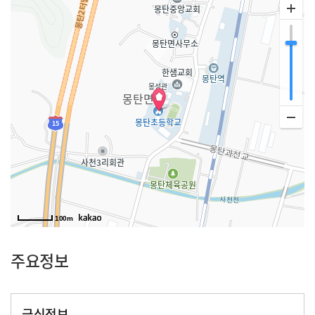
100m
주요정보
급식정보