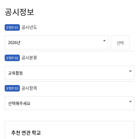
공시정보
공시년도
STEP 01
선택
공시분류
STEP 02
공시항목
STEP 03
추천 연관 학교