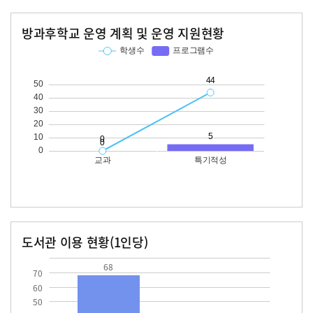
방과후학교 운영 계획 및 운영 지원현황
교과
특기적성
학생수
프로그램수
학생수
프로그램수
44
도서관 이용 현황(1인당)
장서수
대출자료수
68.0
68
70
60
50