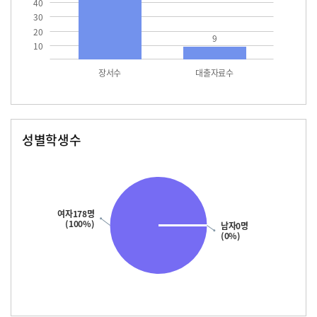
40
30
20
9
10
장서수
대출자료수
성별학생수
남자
여자
178.0
여자178명
(100%)
남자0명
(0%)