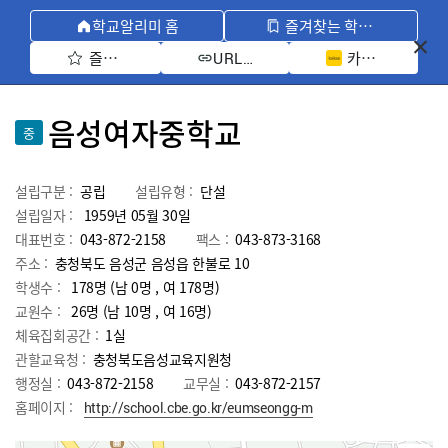
학교알리미 홈
즐겨찾는 학교 모아보기
즐겨찾기 선택
카카오톡 공유 
URL 복사
음성여자중학교
중
설립구분 :
공립
설립유형 :
단설
설립일자 :
1959년 05월 30일
대표번호 :
043-872-2158
팩스 :
043-873-3168
주소 :
충청북도 음성군 음성읍 한불로 10
학생수 :
178명 (남 0명 , 여 178명)
교원수 :
26명
(남
10
명 , 여
16
명)
체육집회공간 :
1실
관할교육청 :
충청북도음성교육지원청
행정실 :
043-872-2158
교무실 :
043-872-2157
홈페이지 :
http://school.cbe.go.kr/eumseongg-m