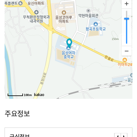
100m
주요정보
급식정보