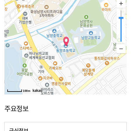
100m
주요정보
급식정보