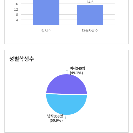
14.6
16
12
8
4
장서수
대출자료수
성별학생수
남자
여자
353.0
340.0
여자340명
(49.1%)
남자353명
(50.9%)