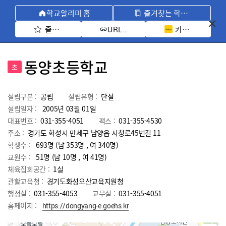
학교알리미 홈
즐겨찾는 학교 모아보기
즐겨찾기 선택
카카오톡 공유 
URL 복사
동양초등학교
초
설립구분 :
공립
설립유형 :
단설
설립일자 :
2005년 03월 01일
대표번호 :
031-355-4051
팩스 :
031-355-4530
주소 :
경기도 화성시 만세구 남양읍 시청로45번길 11
학생수 :
693명 (남 353명 , 여 340명)
교원수 :
51명
(남
10
명 , 여
41
명)
체육집회공간 :
1실
관할교육청 :
경기도화성오산교육지원청
행정실 :
031-355-4053
교무실 :
031-355-4051
홈페이지 :
https://dongyang-e.goehs.kr