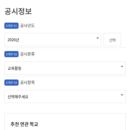
공시정보
공시년도
STEP 01
선택
공시분류
STEP 02
공시항목
STEP 03
추천 연관 학교