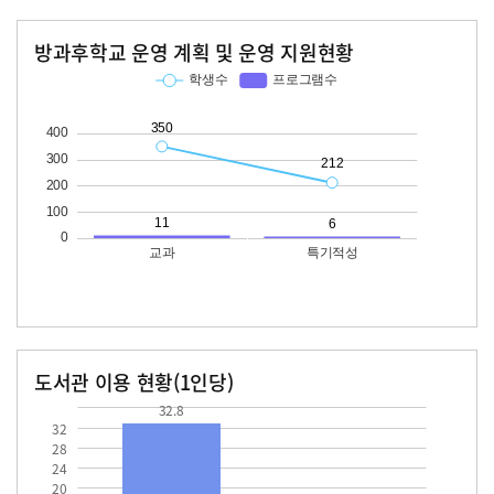
방과후학교 운영 계획 및 운영 지원현황
교과
특기적성
학생수
프로그램수
학생수
프로그램수
350
11
212
도서관 이용 현황(1인당)
장서수
대출자료수
32.8
14.6
32.8
32
28
24
20