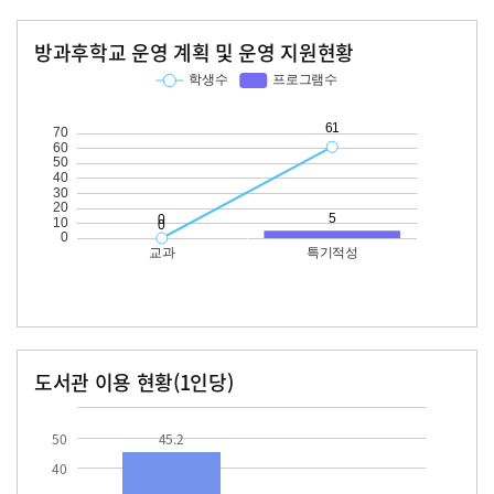
방과후학교 운영 계획 및 운영 지원현황
교과
특기적성
학생수
프로그램수
학생수
프로그램수
61
도서관 이용 현황(1인당)
장서수
대출자료수
45.2
50
45.2
40