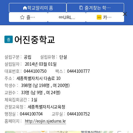
학교알리미 홈
즐겨찾는 학교 모아보기
즐겨찾기 선택
카카오톡 공유 
URL 복사
어진중학교
중
설립구분 :
공립
설립유형 :
단설
설립일자 :
2014년 03월 01일
대표번호 :
0444100750
팩스 :
0444100777
주소 :
세종특별자치시 다솜로 10
학생수 :
398명 (남 198명 , 여 200명)
교원수 :
33명
(남
9
명 , 여
24
명)
체육집회공간 :
1실
관할교육청 :
세종특별자치시교육청
행정실 :
0444100704
교무실 :
0444100752
홈페이지 :
http://eojin.sjedums.kr