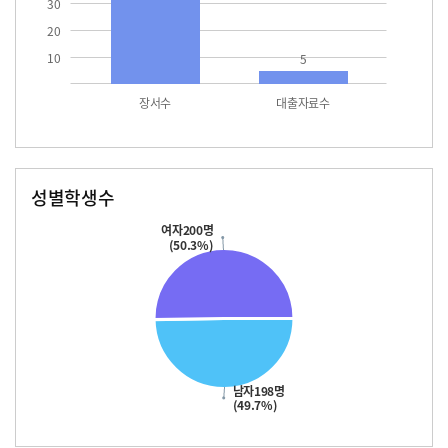
30
20
10
5
장서수
대출자료수
성별학생수
남자
여자
198.0
200.0
여자200명
(50.3%)
남자198명
(49.7%)