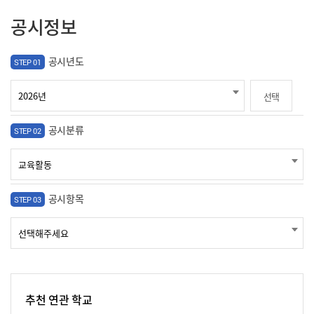
공시정보
공시년도
STEP 01
선택
공시분류
STEP 02
공시항목
STEP 03
추천 연관 학교