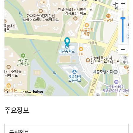
100m
주요정보
급식정보