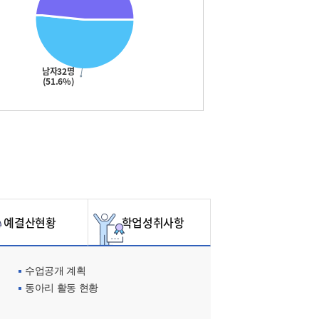
남자32명
(51.6%)
예결산현황
학업성취사항
수업공개 계획
동아리 활동 현황