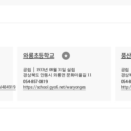
와룡초등학교
풍
공립 │ 1933년 08월 31일 설립
공립 │
경상북도 안동시 와룡면 문화마을길 11
경상북
054-857-0819
054-
al484919
https://school.gyo6.net/waryonges
http: