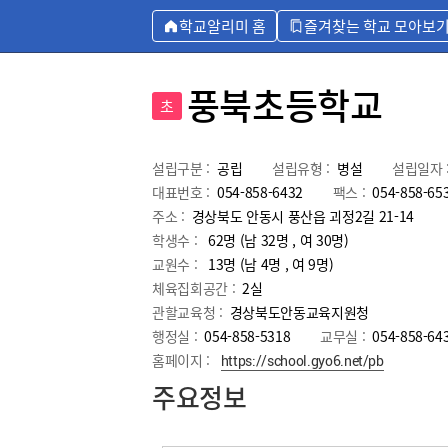
학교알리미 홈
즐겨찾는 학교 모아보
풍북초등학교
초
설립구분 :
공립
설립유형 :
병설
설립일자 
대표번호 :
054-858-6432
팩스 :
054-858-65
주소 :
경상북도 안동시 풍산읍 괴정2길 21-14
학생수 :
62명 (남 32명 , 여 30명)
교원수 :
13명
(남
4
명 , 여
9
명)
체육집회공간 :
2실
관할교육청 :
경상북도안동교육지원청
행정실 :
054-858-5318
교무실 :
054-858-64
홈페이지 :
https://school.gyo6.net/pb
주요정보