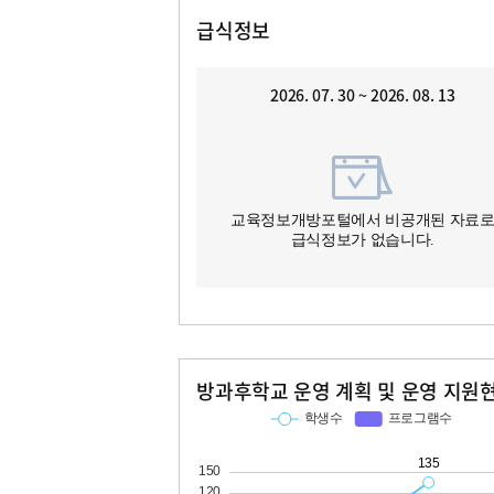
급식정보
2026. 07. 30 ~ 2026. 08. 13
교육정보개방포털에서 비공개된 자료
급식정보가 없습니다.
방과후학교 운영 계획 및 운영 지원
교과
특기적성
학생수
프로그램수
학생수
프로그램수
135
12