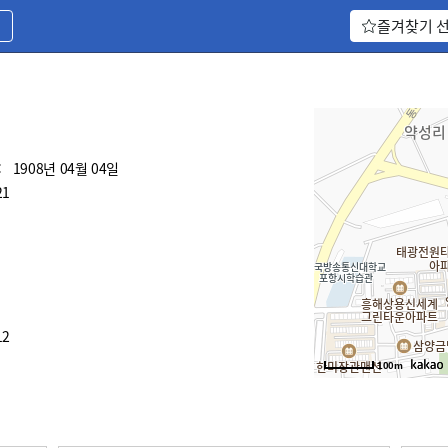
기
즐겨찾기 
:
1908년 04월 04일
21
12
100m