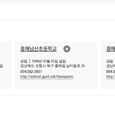
흥해남산초등학교
흥
공립 │ 1998년 03월 01일 설립
공립 │
번길
경상북도 포항시 북구 흥해읍 남미질로 26
경상북
054-262-2431
054-
http://school.gyo6.net/heungnam
http: