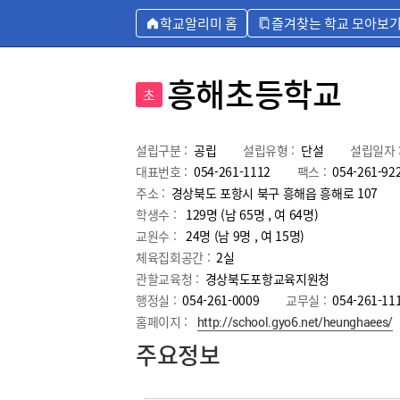
학교알리미 홈
즐겨찾는 학교 모아보
흥해초등학교
초
설립구분 :
공립
설립유형 :
단설
설립일자 
대표번호 :
054-261-1112
팩스 :
054-261-92
주소 :
경상북도 포항시 북구 흥해읍 흥해로 107
학생수 :
129명 (남 65명 , 여 64명)
교원수 :
24명
(남
9
명 , 여
15
명)
체육집회공간 :
2실
관할교육청 :
경상북도포항교육지원청
행정실 :
054-261-0009
교무실 :
054-261-11
홈페이지 :
http://school.gyo6.net/heunghaees/
주요정보