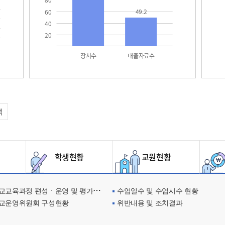
80
49.2
60
40
20
장서수
대출자료수
택
학생현황
교원현황
교육과정 편성ㆍ운영 및 평가에 관한 사항
수업일수 및 수업시수 현황
교운영위원회 구성현황
위반내용 및 조치결과