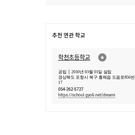
추천 연관 학교
학천초등학교
공립 │ 2010년 03월 01일 설립
경상북도 포항시 북구 흥해읍 도음로856
17
054-262-5727
https://school.gyo6.net/dreami