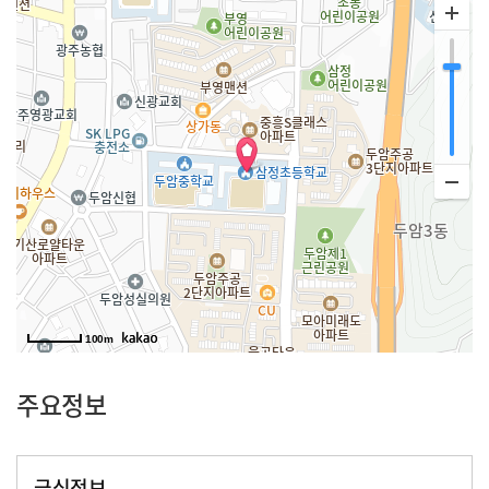
100m
주요정보
급식정보