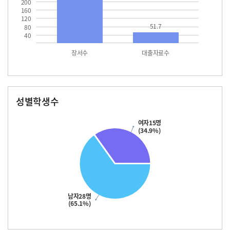
200
160
120
51.7
80
40
장서수
대출자료수
성별학생수
남자
여자
28.0
15.0
여자15명
(34.9%)
남자28명
(65.1%)