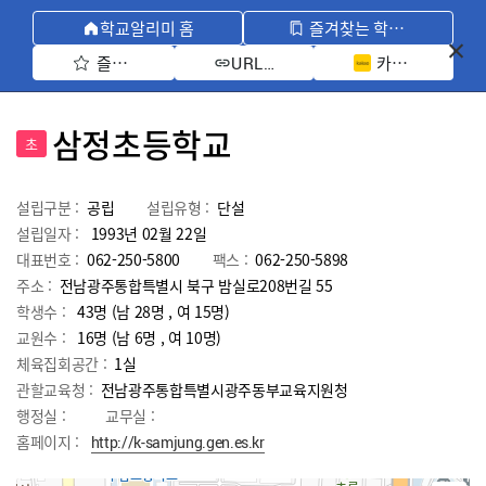
학교알리미 홈
즐겨찾는 학교 모아보기
즐겨찾기 선택
카카오톡 공유 
URL 복사
삼정초등학교
초
설립구분 :
공립
설립유형 :
단설
설립일자 :
1993년 02월 22일
대표번호 :
062-250-5800
팩스 :
062-250-5898
주소 :
전남광주통합특별시 북구 밤실로208번길 55
학생수 :
43명 (남 28명 , 여 15명)
교원수 :
16명
(남
6
명 , 여
10
명)
체육집회공간 :
1실
관할교육청 :
전남광주통합특별시광주동부교육지원청
행정실 :
교무실 :
홈페이지 :
http://k-samjung.gen.es.kr