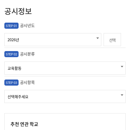
공시정보
공시년도
STEP 01
선택
공시분류
STEP 02
공시항목
STEP 03
추천 연관 학교