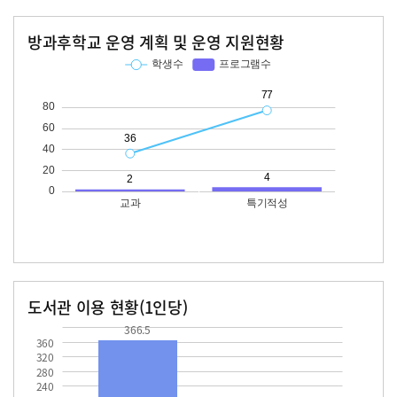
방과후학교 운영 계획 및 운영 지원현황
교과
특기적성
학생수
프로그램수
학생수
프로그램수
36
77
도서관 이용 현황(1인당)
장서수
대출자료수
366.5
51.7
366.5
360
320
280
240