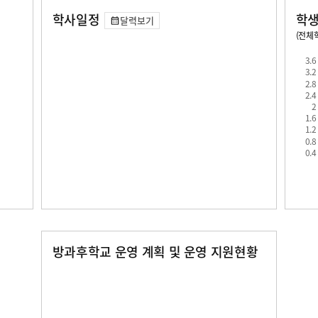
학사일정
학생
달력보기
(전체학
교원1인당 학생수
학급당학생수
3.6
3.2
2.8
2.4
2
1.6
1.2
0.8
0.4
방과후학교 운영 계획 및 운영 지원현황
교과
특기적성
학생수
프로그램수
학생수
프로그램수
20
20