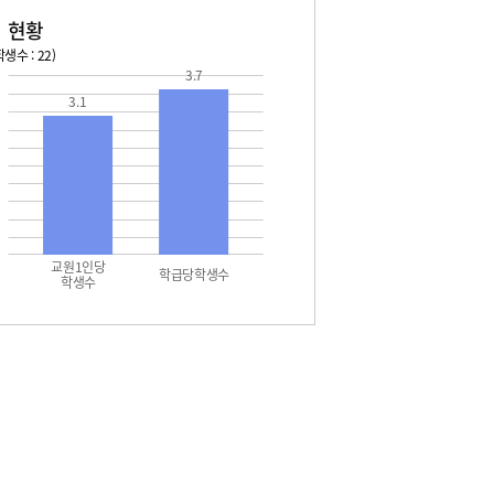
 현황
생수 : 22)
3.7
3.1
교원1인당
학급당학생수
학생수