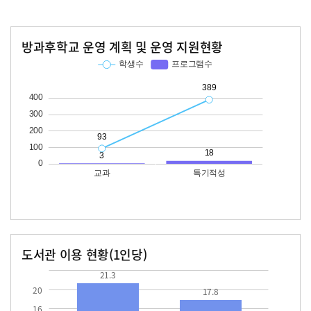
방과후학교 운영 계획 및 운영 지원현황
교과
특기적성
학생수
프로그램수
학생수
프로그램수
93
389
18
도서관 이용 현황(1인당)
장서수
대출자료수
21.3
17.8
21.3
20
17.8
16