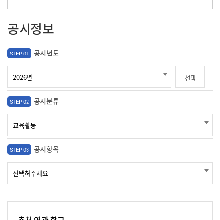
공시정보
공시년도
STEP 01
선택
공시분류
STEP 02
공시항목
STEP 03
추천 연관 학교