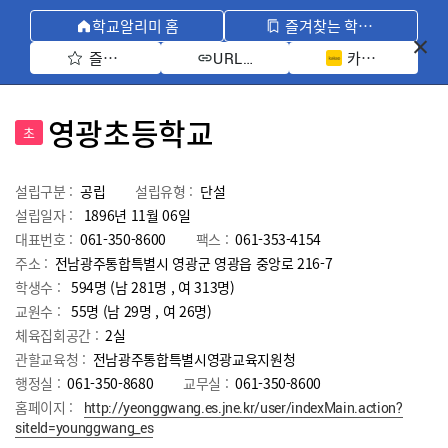
학교알리미 홈
즐겨찾는 학교 모아보기
즐겨찾기 선택
카카오톡 공유 
URL 복사
영광초등학교
초
설립구분 :
공립
설립유형 :
단설
설립일자 :
1896년 11월 06일
대표번호 :
061-350-8600
팩스 :
061-353-4154
주소 :
전남광주통합특별시 영광군 영광읍 중앙로 216-7
학생수 :
594명 (남 281명 , 여 313명)
교원수 :
55명
(남
29
명 , 여
26
명)
체육집회공간 :
2실
관할교육청 :
전남광주통합특별시영광교육지원청
행정실 :
061-350-8680
교무실 :
061-350-8600
홈페이지 :
http://yeonggwang.es.jne.kr/user/indexMain.action?
siteId=younggwang_es