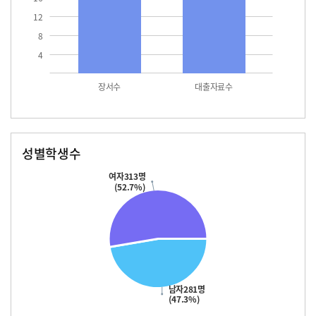
12
8
4
장서수
대출자료수
성별학생수
남자
여자
281.0
313.0
여자313명
(52.7%)
남자281명
(47.3%)