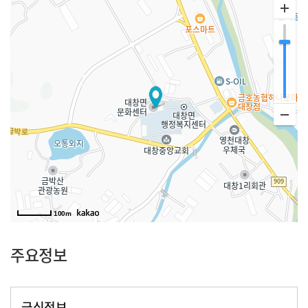
100m
주요정보
급식정보