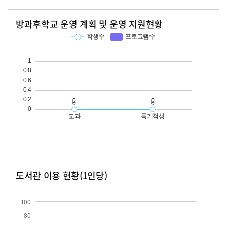
방과후학교 운영 계획 및 운영 지원현황
교과
특기적성
학생수
프로그램수
학생수
프로그램수
도서관 이용 현황(1인당)
장서수
대출자료수
100
80