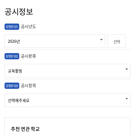
공시정보
공시년도
STEP 01
선택
공시분류
STEP 02
공시항목
STEP 03
추천 연관 학교