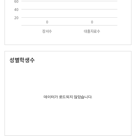
60
40
20
0
0
장서수
대출자료수
성별학생수
남자
여자
데이터가 로드되지 않았습니다.