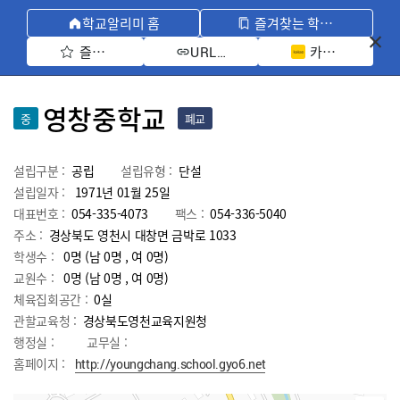
학교알리미 홈
즐겨찾는 학교 모아보기
즐겨찾기 선택
카카오톡 공유 
URL 복사
영창중학교
중
폐교
설립구분 :
공립
설립유형 :
단설
설립일자 :
1971년 01월 25일
대표번호 :
054-335-4073
팩스 :
054-336-5040
주소 :
경상북도 영천시 대창면 금박로 1033
학생수 :
0명 (남 0명 , 여 0명)
교원수 :
0명
(남
0
명 , 여
0
명)
체육집회공간 :
0실
관할교육청 :
경상북도영천교육지원청
행정실 :
교무실 :
홈페이지 :
http://youngchang.school.gyo6.net